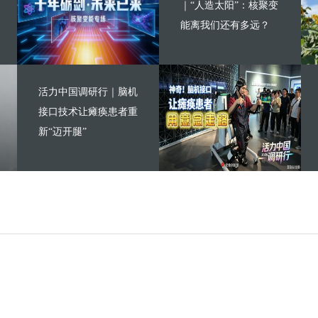
｜“人造太阳”：核聚变
能离我们还有多远？
活力中国调研行｜脑机
接口技术让瘫痪患者重
新“迈开腿”