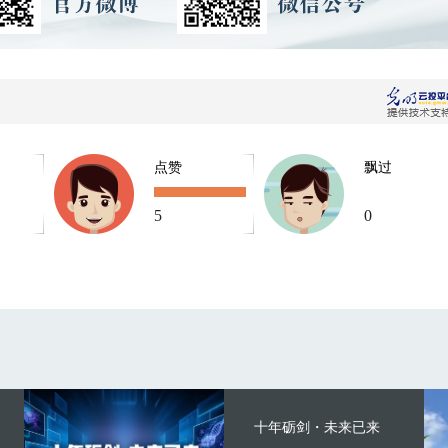
点赞
飘过
5
0
十年砺剑・未来已来