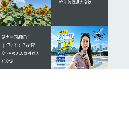
蜂如何促进大增收
活力中国调研行
｜“飞”了！记者“隔
空”体验无人驾驶载人
航空器