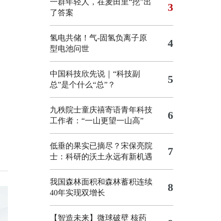
一群年轻人，在麦田里“挖”出
3
了答案
氢电共储！气-固氢负离子原
4
型电池问世
中国科技欣先说｜“科技副
5
总”是个什么“总”？
九秩院士童庆禧寄语青年科技
6
工作者：“一山更望一山高”
低垂的果实已摘尽？宋保亮院
7
士：科研的沃土永远有新机遇
我国森林面积和森林蓄积连续
8
40年实现双增长
【智造未来】微球破壁 核药