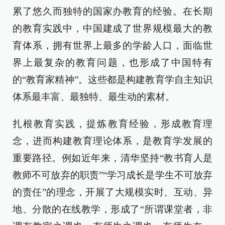
累了悠久而独特的国家办教育的经验。在长期
的教育实践中，中国建成了世界规模最大的教
育体系，拥有世界上最多的学龄人口，面临世
界上最复杂的教育问题，也形成了中国特有
的“教育家精神”。这些都是构建教育学自主知识
体系最丰富、最独特、最生动的素材。
扎根教育实践，提炼教育经验，形成教育理
念，进而构建教育理论体系，是教育学发展的
重要路径。例如近年来，清华坚持“教书育人是
教师不可放弃的职责”“学习成长是学生不可放弃
的责任”的理念，开展了大规模实时、互动、异
地、分散的在线教学，形成了“所谓课堂者，非