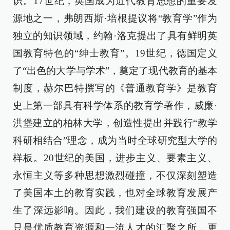
识。17世纪，英国成为近代教育思想的重要发
源地之一，弗朗西斯·培根提议将“教育学”作为
独立的知识领域，约翰·洛克提出了具有鲜明英
国教育特色的“绅士教育”。19世纪，德国定义
了“出色的大学与学术”，奠定了现代教育的基本
制度，赫尔巴特撰写的《普通教育学》是教育
史上第一部具有科学体系的教育学著作，威廉·
洪堡建立的柏林大学，创造性提出并践行“教学
科研相结合”理念，成为当时全球研究型大学的
样板。20世纪的美国，进步主义、要素主义、
永恒主义等多种思想激烈碰撞，不仅深刻塑造
了美国本土的教育实践，也对全球教育发展产
生了深远影响。因此，我们建设的教育强国不
只是优质教育资源和一流人才的汇聚之所，更