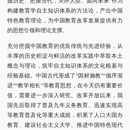
掘历史、把握当代，关怀人类、面向未来”作为
构建教育学自主知识体系的方法论，产出中国
特色教育理论，为中国教育改革发展提供有力
的思想引领和理论支撑。
充分挖掘中国教育的优良传统与先进经验，从
丰厚的历史积淀与鲜活的改革实践中萃取本土
概念与理论，筑牢自主知识体系的文化根基与
经验基础。中国古代形成了“因材施教”“循序渐
进”“教学相长”等教育思想，在今天仍有重要价
值，需要进一步深入研究。改革开放以来，我
国先后取得了普及九年义务教育、迅速实现高
等教育普及化等重大成就，积累了人口大国办
教育、建设社会主义大学、推进中国特色现代