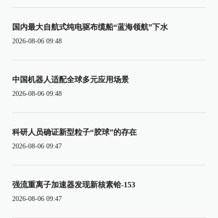
国内最大自航式纯电驱布缆船“蓝海领航”下水
2026-08-06 09:48
中国机器人适配全球多元应用场景
2026-08-06 09:48
科研人员确证新型粒子“胶球”的存在
2026-08-06 09:47
强流重离子加速器发现新核素铪-153
2026-08-06 09:47