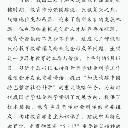
当前，我国正处于加快建设教育强国的关
键时期。教育作为强国建设、民族复兴之基，
战略地位更加凸显，迎来了前所未有的发展机
遇，但也面临着拔尖创新人才培养存在瓶颈、
教育资源供给不充分不平衡、适应人工智能时
代的教育教学模式尚未完全形成等问题，亟须
进一步思考教育的本质与价值。十年前的5月17
日，习近平总书记主持召开哲学社会科学工作
座谈会并发表重要讲话，提出“加快构建中国
特色哲学社会科学”的重大战略任务，为新时
代我国哲学社会科学指明了发展方向，提供了
根本遵循。教育学是哲学社会科学的重要组
成，构建教育学自主知识体系、建设中国特色
教育学，是贯彻落实“5·17”重要讲话精神的