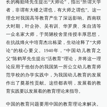
长的梅贻琦先生提出“大师论”，指出“所谓大学
者，非谓有大楼之谓也，有大师之谓也”。这一
理念对我国高等教育产生了深远影响。西南联
大时期，叶企孙、吴有训、华罗庚、朱自清等
一众名家大师，于简陋校舍里传授丰厚思想，
在抗战烽火中培育杰出栋梁，生动诠释了“大师
论”的核心要义。1940年，“中国幼儿教育之
父”陈鹤琴先生提出“活教育”理论，并将这一理
论应用于他创办的我国第一所公立幼儿教育师
范学校的办学实践中，为我国幼儿教育的发展
作出了奠基性贡献。这些都表明，发展着的教
育实践要以发展着的教育理论来指导。
中国的教育问题要用中国的教育理论来解决。