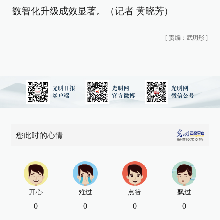
数智化升级成效显著。（记者 黄晓芳）
[
责编：武玥彤
]
您此时的心情
开心
难过
点赞
飘过
0
0
0
0