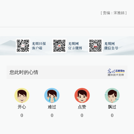
[
责编：宋雅娟
]
您此时的心情
开心
难过
点赞
飘过
0
0
0
0