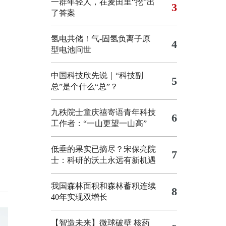
一群年轻人，在麦田里“挖”出
3
了答案
氢电共储！气-固氢负离子原
4
型电池问世
中国科技欣先说｜“科技副
5
总”是个什么“总”？
九秩院士童庆禧寄语青年科技
6
工作者：“一山更望一山高”
低垂的果实已摘尽？宋保亮院
7
士：科研的沃土永远有新机遇
我国森林面积和森林蓄积连续
8
40年实现双增长
【智造未来】微球破壁 核药