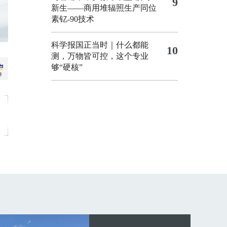
9
新生——商用堆辐照生产同位
素钇-90技术
科学报国正当时｜什么都能
10
测，万物皆可控，这个专业
够“硬核”