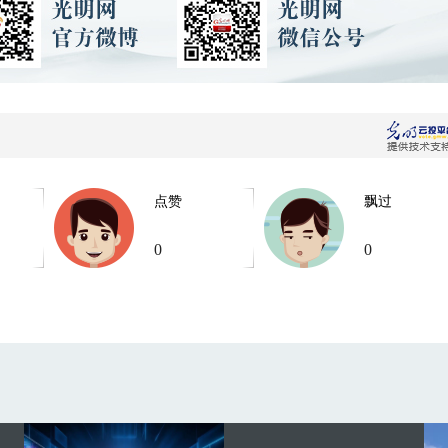
点赞
飘过
0
0