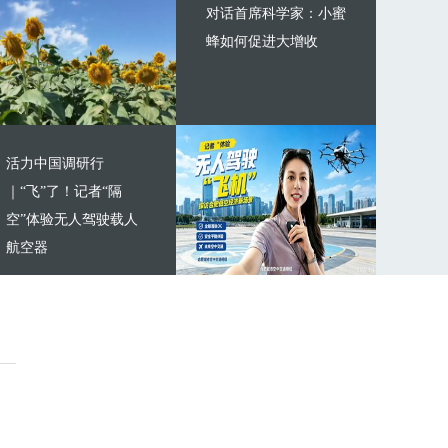
对话首席科学家：小蜜
蜂如何促进大增收
活力中国调研行
｜“飞”了！记者“隔
空”体验无人驾驶载人
航空器