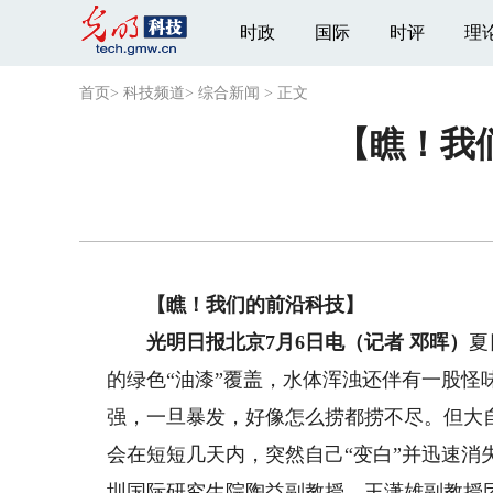
时政
国际
时评
理
首页
>
科技频道
>
综合新闻
>
正文
【瞧！我
【瞧！我们的前沿科技】
光明日报北京7月6日电（记者 邓晖）
夏
的绿色“油漆”覆盖，水体浑浊还伴有一股怪
强，一旦暴发，好像怎么捞都捞不尽。但大
会在短短几天内，突然自己“变白”并迅速
圳国际研究生院陶益副教授、王潇雄副教授