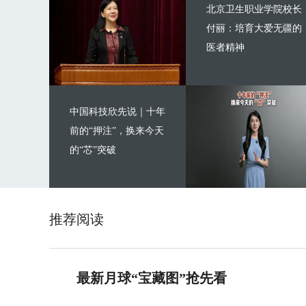
北京卫生职业学院校长
付丽：培育大爱无疆的
医者精神
中国科技欣先说｜十年
前的“押注”，换来今天
的“芯”突破
推荐阅读
最新月球“宝藏图”抢先看