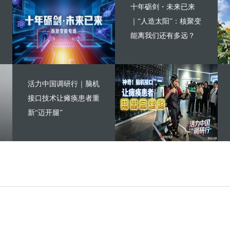
十年砺剑・未来已来
｜“人造太阳”：核聚变
能离我们还有多远？
活力中国调研行｜脑机
接口技术让瘫痪患者重
新“迈开腿”