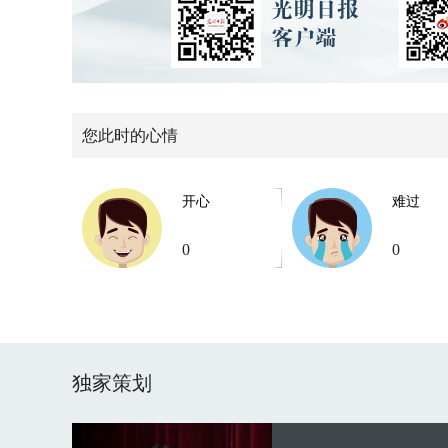
您此时的心情
开心
难过
0
0
独家策划