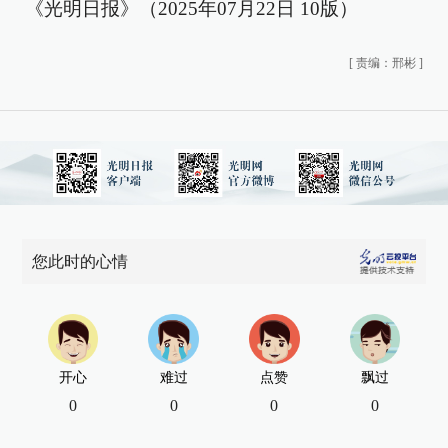
《光明日报》（2025年07月22日 10版）
[
责编：邢彬
]
您此时的心情
开心
难过
点赞
飘过
0
0
0
0