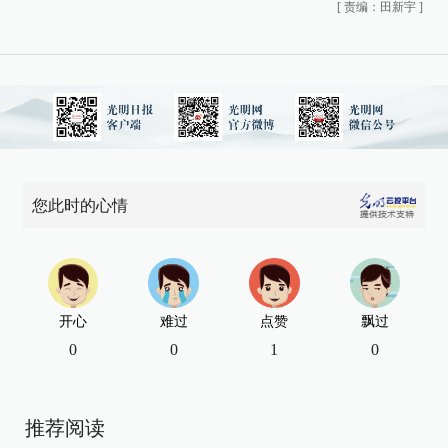
[
责编：田新宇
]
您此时的心情
开心
难过
点赞
飘过
0
0
1
0
推荐阅读