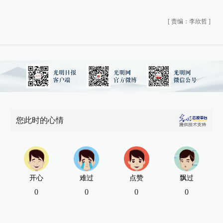
[
责编：李欣哲
]
您此时的心情
开心
难过
点赞
飘过
0
0
0
0