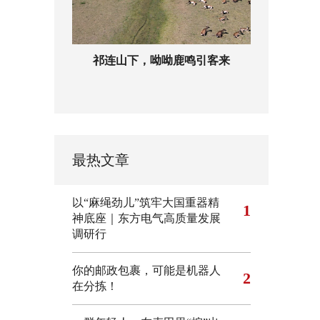
祁连山下，呦呦鹿鸣引客来
最热文章
以“麻绳劲儿”筑牢大国重器精
1
神底座｜东方电气高质量发展
调研行
你的邮政包裹，可能是机器人
2
在分拣！