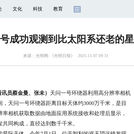
论
文化
科技
教育
号成功观测到比太阳系还老的星
来源：
光明网-《光明日报》
2025-11-07 09:31
 通讯员蔡金曼、张未）
天问一号环绕器利用高分辨率相机
，天问一号环绕器距离目标天体约3000万千米，是目
辨率相机获取数据由地面应用系统接收和处理后显示，
发共同构成，直径达到数千千米。
际天体。今年7月1日，位于智利的巡天望远镜发现