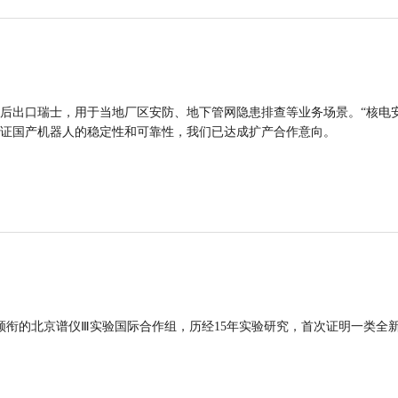
后出口瑞士，用于当地厂区安防、地下管网隐患排查等业务场景。“核电
证国产机器人的稳定性和可靠性，我们已达成扩产合作意向。
领衔的北京谱仪Ⅲ实验国际合作组，历经15年实验研究，首次证明一类全