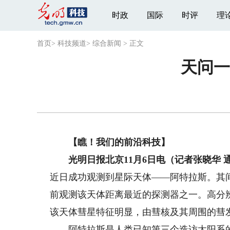
时政
国际
时评
理
首页
>
科技频道
>
综合新闻
>
正文
天问一
【瞧！我们的前沿科技】
光明日报北京11月6日电（记者张晓华
近日成功观测到星际天体——阿特拉斯。其间
前观测该天体距离最近的探测器之一。高分
该天体彗星特征明显，由彗核及其周围的彗
阿特拉斯是人类已知第三个造访太阳系的星