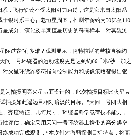
太阳系，飞行轨迹不受太阳引力束缚，这是它来自太阳系
于银河系中心古老恒星周围，推测年龄约为30亿至110
行星成分、演化及早期恒星历史的稀有样本，对其观测
“星际过客”有多难？观测显示，阿特拉斯的彗核直径约
相对天问一号环绕器的运动速度更是达到约86千米/秒，加之
，对火星环绕器姿态指向控制能力和成像策略都提出很
是为拍摄明亮火星表面设计的，此次拍摄目标比火星表
尝试拍摄如此遥远且相对暗淡的目标。”天问一号团队相
性、亮度特征、几何尺寸、环绕器科学载荷技术能力，
行性评估，确定采用天问一号环绕器上携带的高分辨率
最终成功完成观测，“本次针对微弱探测目标特点，将高