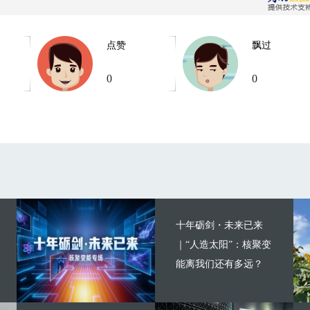
点赞
飘过
0
0
十年砺剑・未来已来
｜“人造太阳”：核聚变
能离我们还有多远？