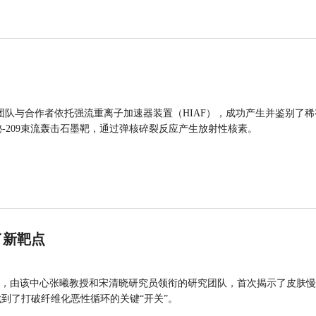
团队与合作者依托强流重离子加速器装置（HIAF），成功产生并鉴别了稀
的铋-209束流轰击石墨靶，通过弹核碎裂反应产生放射性核素。
了新靶点
，由该中心张曦教授和宋清晓研究员领衔的研究团队，首次揭示了皮肤慢
找到了打破纤维化恶性循环的关键“开关”。