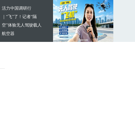
活力中国调研行
｜“飞”了！记者“隔
空”体验无人驾驶载人
航空器