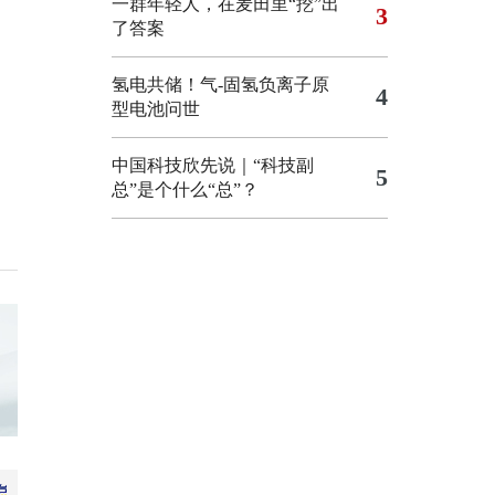
一群年轻人，在麦田里“挖”出
3
了答案
氢电共储！气-固氢负离子原
4
型电池问世
中国科技欣先说｜“科技副
5
总”是个什么“总”？