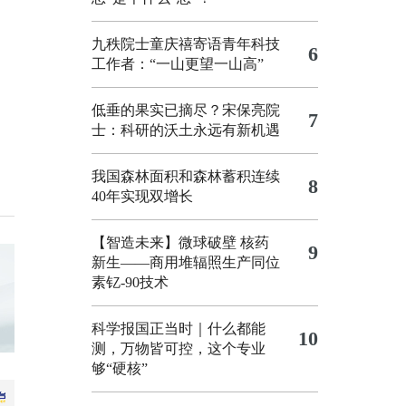
九秩院士童庆禧寄语青年科技
6
工作者：“一山更望一山高”
低垂的果实已摘尽？宋保亮院
7
士：科研的沃土永远有新机遇
我国森林面积和森林蓄积连续
8
40年实现双增长
【智造未来】微球破壁 核药
9
新生——商用堆辐照生产同位
素钇-90技术
科学报国正当时｜什么都能
10
测，万物皆可控，这个专业
够“硬核”