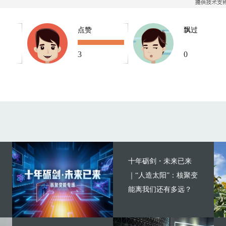
点赞
飘过
3
0
十年砺剑・未来已来
｜“人造太阳”：核聚变
能离我们还有多远？