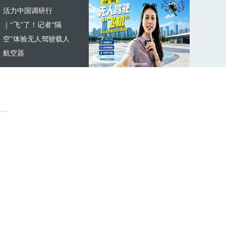
活力中国调研行
｜“飞”了！记者“隔
空”体验无人驾驶载人
航空器