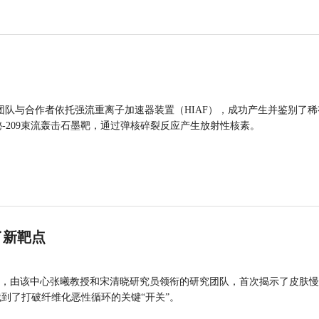
团队与合作者依托强流重离子加速器装置（HIAF），成功产生并鉴别了稀
的铋-209束流轰击石墨靶，通过弹核碎裂反应产生放射性核素。
了新靶点
，由该中心张曦教授和宋清晓研究员领衔的研究团队，首次揭示了皮肤慢
找到了打破纤维化恶性循环的关键“开关”。