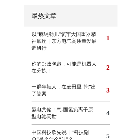
最热文章
以“麻绳劲儿”筑牢大国重器精
1
神底座｜东方电气高质量发展
调研行
你的邮政包裹，可能是机器人
2
在分拣！
一群年轻人，在麦田里“挖”出
3
了答案
氢电共储！气-固氢负离子原
4
型电池问世
中国科技欣先说｜“科技副
5
总”是个什么“总”？