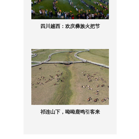
四川越西：欢庆彝族火把节
祁连山下，呦呦鹿鸣引客来