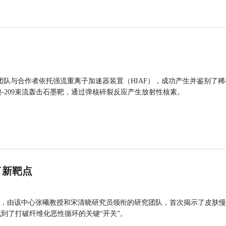
团队与合作者依托强流重离子加速器装置（HIAF），成功产生并鉴别了稀
的铋-209束流轰击石墨靶，通过弹核碎裂反应产生放射性核素。
了新靶点
，由该中心张曦教授和宋清晓研究员领衔的研究团队，首次揭示了皮肤慢
找到了打破纤维化恶性循环的关键“开关”。