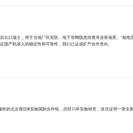
后出口瑞士，用于当地厂区安防、地下管网隐患排查等业务场景。“核电
证国产机器人的稳定性和可靠性，我们已达成扩产合作意向。
领衔的北京谱仪Ⅲ实验国际合作组，历经15年实验研究，首次证明一类全