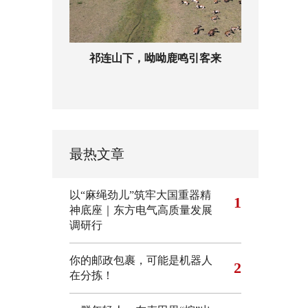
祁连山下，呦呦鹿鸣引客来
最热文章
以“麻绳劲儿”筑牢大国重器精
1
神底座｜东方电气高质量发展
调研行
你的邮政包裹，可能是机器人
2
在分拣！