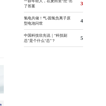
一群年轻人，在麦田里“挖”出
3
了答案
氢电共储！气-固氢负离子原
4
型电池问世
中国科技欣先说｜“科技副
5
总”是个什么“总”？