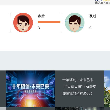
点赞
飘过
3
0
十年砺剑・未来已来
｜“人造太阳”：核聚变
能离我们还有多远？