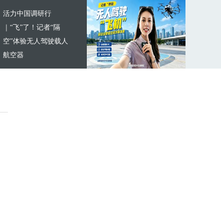
活力中国调研行
｜“飞”了！记者“隔
空”体验无人驾驶载人
航空器