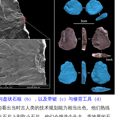
ke（a）与盘状石核（b），以及带铤（c）与修背工具（d）
看出当时古人类的技术规划能力相当出色。他们熟练
大石片上剥取小石片，他们会挑选个头大、质地厚的石