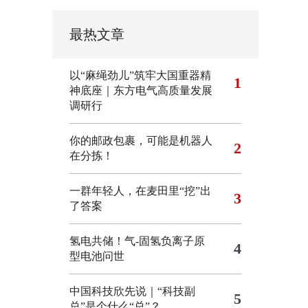
最热文章
以“麻绳劲儿”筑牢大国重器精
1
神底座｜东方电气高质量发展
调研行
你的邮政包裹，可能是机器人
2
在分拣！
一群年轻人，在麦田里“挖”出
3
了答案
氢电共储！气-固氢负离子原
4
型电池问世
中国科技欣先说｜“科技副
5
总”是个什么“总”？