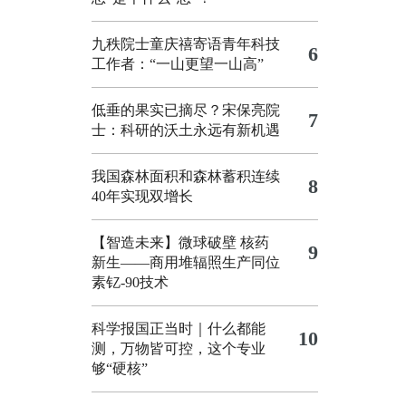
九秩院士童庆禧寄语青年科技
6
工作者：“一山更望一山高”
低垂的果实已摘尽？宋保亮院
7
士：科研的沃土永远有新机遇
我国森林面积和森林蓄积连续
8
40年实现双增长
【智造未来】微球破壁 核药
9
新生——商用堆辐照生产同位
素钇-90技术
科学报国正当时｜什么都能
10
测，万物皆可控，这个专业
够“硬核”