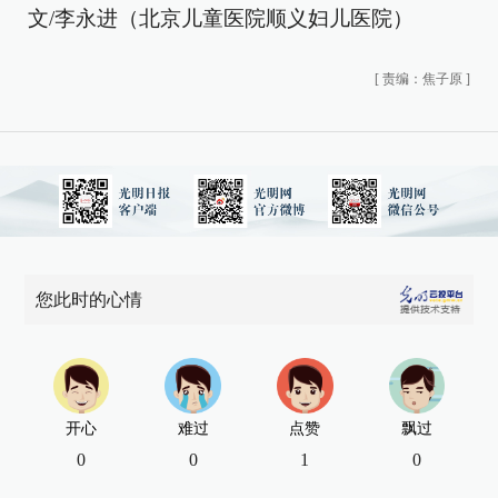
文/李永进（北京儿童医院顺义妇儿医院）
[
责编：焦子原
]
您此时的心情
开心
难过
点赞
飘过
0
0
1
0