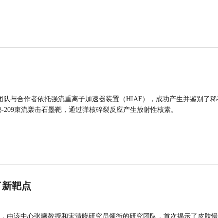
团队与合作者依托强流重离子加速器装置（HIAF），成功产生并鉴别了稀
的铋-209束流轰击石墨靶，通过弹核碎裂反应产生放射性核素。
了新靶点
，由该中心张曦教授和宋清晓研究员领衔的研究团队，首次揭示了皮肤慢