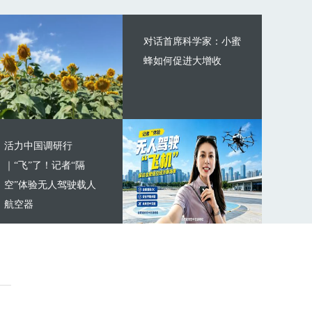
对话首席科学家：小蜜
蜂如何促进大增收
活力中国调研行
｜“飞”了！记者“隔
空”体验无人驾驶载人
航空器