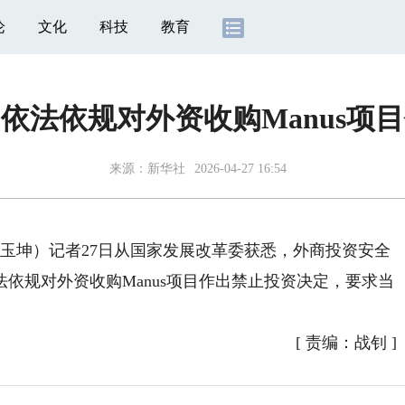
论
文化
科技
教育
依法依规对外资收购Manus项
来源：新华社
2026-04-27 16:54
玉坤）记者27日从国家发展改革委获悉，外商投资安全
依规对外资收购Manus项目作出禁止投资决定，要求当
[
责编：战钊
]