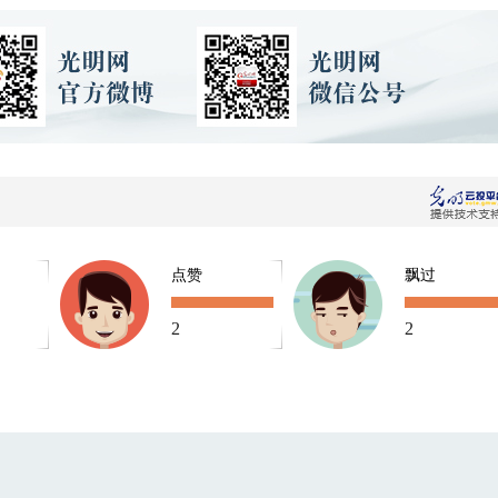
点赞
飘过
2
2