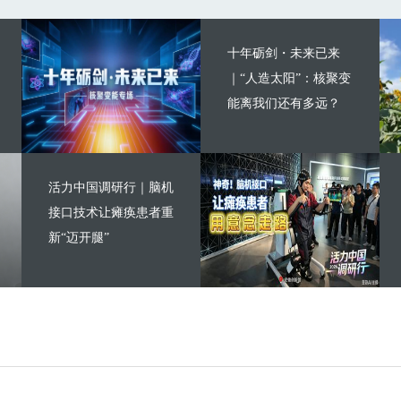
十年砺剑・未来已来
｜“人造太阳”：核聚变
能离我们还有多远？
活力中国调研行｜脑机
接口技术让瘫痪患者重
新“迈开腿”