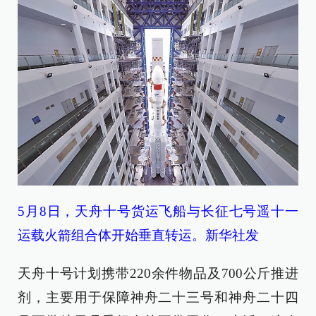
5月8日，天舟十号货运飞船与长征七号遥十一
运载火箭组合体开始垂直转运。新华社发
天舟十号计划携带220余件物品及700公斤推进
剂，主要用于保障神舟二十三号和神舟二十四