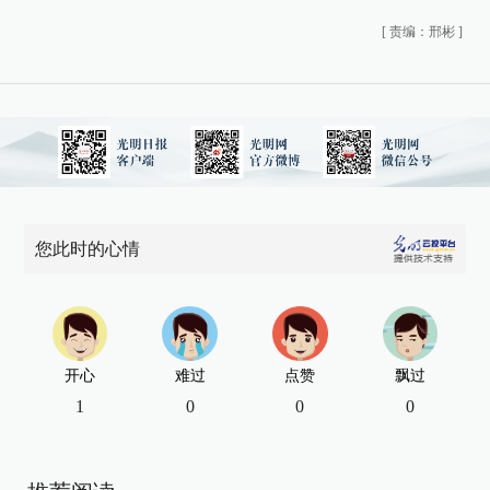
[
责编：邢彬
]
您此时的心情
开心
难过
点赞
飘过
1
0
0
0