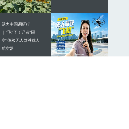
活力中国调研行
｜“飞”了！记者“隔
空”体验无人驾驶载人
航空器