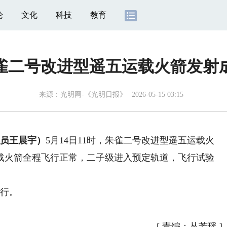
论
文化
科技
教育
雀二号改进型遥五运载火箭发射
来源：
光明网-《光明日报》
2026-05-15 03:15
员王晨宇）
5月14日11时，朱雀二号改进型遥五运载火
载火箭全程飞行正常，二子级进入预定轨道，飞行试验
行。
[
责编：丛芳瑶
]