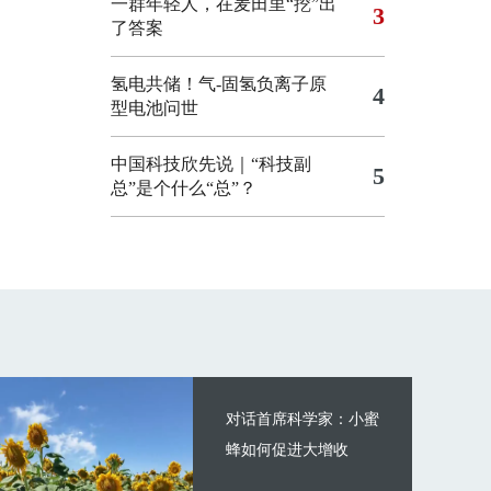
一群年轻人，在麦田里“挖”出
3
了答案
氢电共储！气-固氢负离子原
4
型电池问世
中国科技欣先说｜“科技副
5
总”是个什么“总”？
对话首席科学家：小蜜
蜂如何促进大增收