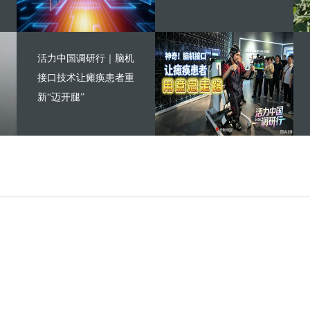
活力中国调研行｜脑机
接口技术让瘫痪患者重
新“迈开腿”