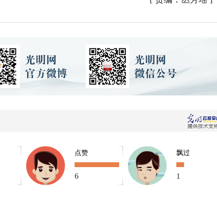
点赞
飘过
6
1