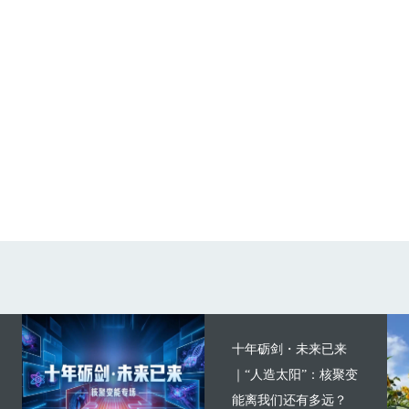
十年砺剑・未来已来
｜“人造太阳”：核聚变
能离我们还有多远？