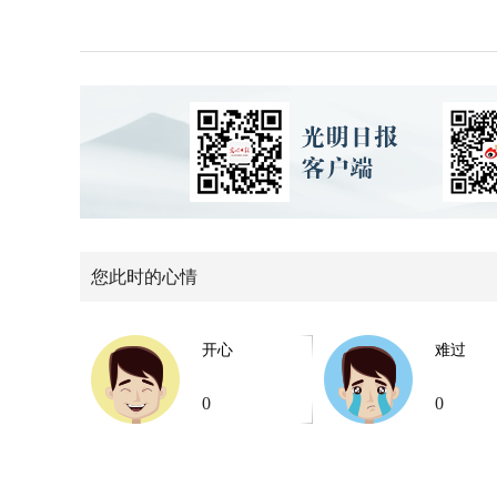
您此时的心情
开心
难过
0
0