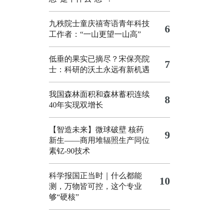
九秩院士童庆禧寄语青年科技
6
工作者：“一山更望一山高”
低垂的果实已摘尽？宋保亮院
7
士：科研的沃土永远有新机遇
我国森林面积和森林蓄积连续
8
40年实现双增长
【智造未来】微球破壁 核药
9
新生——商用堆辐照生产同位
素钇-90技术
科学报国正当时｜什么都能
10
测，万物皆可控，这个专业
够“硬核”