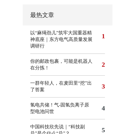
最热文章
以“麻绳劲儿”筑牢大国重器精
1
神底座｜东方电气高质量发展
调研行
你的邮政包裹，可能是机器人
2
在分拣！
一群年轻人，在麦田里“挖”出
3
了答案
氢电共储！气-固氢负离子原
4
型电池问世
中国科技欣先说｜“科技副
5
总”是个什么“总”？