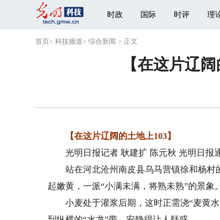
时政
国际
时评
理
首页
>
科技频道
>
综合新闻
>
正文
【在这片辽阔
【在这片辽阔的土地上103】
光明日报记者 耿建扩 陈元秋 光明日报通
站在河北沧州南皮县乌马营镇徐和杨村的
起嫩黄，一派“小满未满，将熟未熟”的景象
小麦处于灌浆后期，这时正需浇“麦黄水”
到纵横的“水龙”带，安静得让人疑惑。