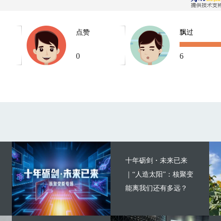
点赞
飘过
0
6
十年砺剑・未来已来
｜“人造太阳”：核聚变
能离我们还有多远？