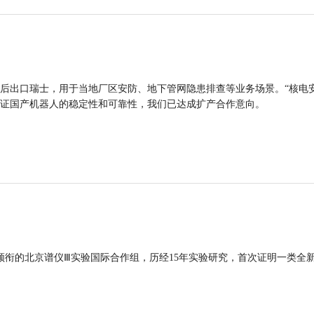
后出口瑞士，用于当地厂区安防、地下管网隐患排查等业务场景。“核电
证国产机器人的稳定性和可靠性，我们已达成扩产合作意向。
领衔的北京谱仪Ⅲ实验国际合作组，历经15年实验研究，首次证明一类全