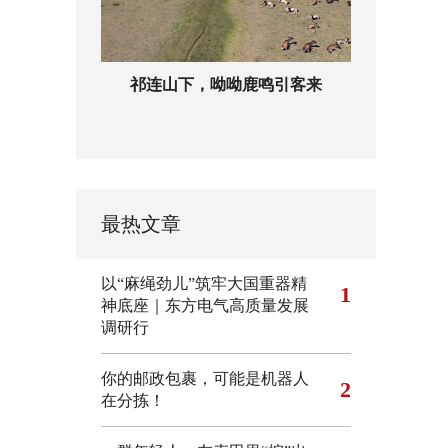
祁连山下，呦呦鹿鸣引客来
最热文章
以“麻绳劲儿”筑牢大国重器精
1
神底座｜东方电气高质量发展
调研行
你的邮政包裹，可能是机器人
2
在分拣！