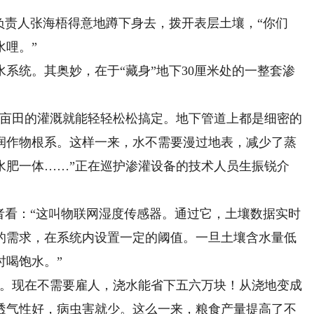
责人张海梧得意地蹲下身去，拨开表层土壤，“你们
水哩。”
统。其奥妙，在于“藏身”地下30厘米处的一整套渗
多亩田的灌溉就能轻轻松松搞定。地下管道上都是细密的
润作物根系。这样一来，水不需要漫过地表，减少了蒸
水肥一体……”正在巡护渗灌设备的技术人员生振锐介
看：“这叫物联网湿度传感器。通过它，土壤数据实时
的需求，在系统内设置一定的阈值。一旦土壤含水量低
时喝饱水。”
块。现在不需要雇人，浇水能省下五六万块！从浇地变成
透气性好，病虫害就少。这么一来，粮食产量提高了不