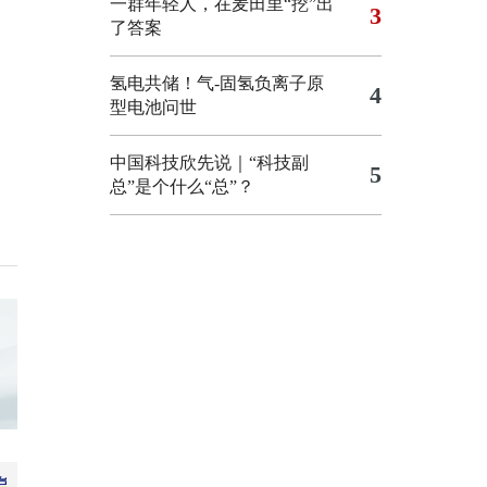
一群年轻人，在麦田里“挖”出
3
了答案
氢电共储！气-固氢负离子原
4
型电池问世
中国科技欣先说｜“科技副
5
总”是个什么“总”？