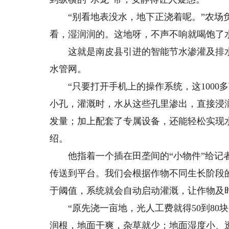
“别看地表没水，地下正浇着呢。”农场负
看，湿润润的。这地呀，不声不响就喝饱了
这就是南皮县引进的智能节水渗灌及排水系
水管网。
“只要打开手机上的操作系统，这1000
小孔，灌溉时，水从这些孔里渗出，直接浸
发量；加上配套了专属设备，还能轻松实现
绍。
他指着一个插在田垄间的“小物件”给记者
传送到平台。我们会根据作物不同生长阶段
于阈值，系统就会自动启动灌溉，让作物及
“原先浇一亩地，光人工费就得50到80
润根，地面干爽，杂草就少；地面湿度小、