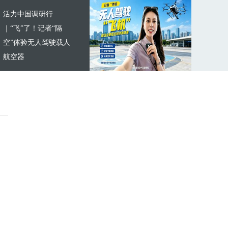
活力中国调研行
｜“飞”了！记者“隔
空”体验无人驾驶载人
航空器