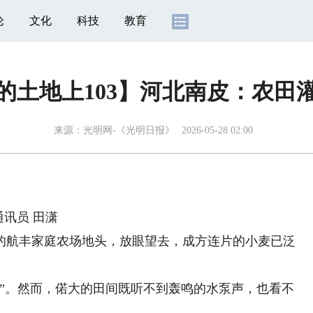
论
文化
科技
教育
的土地上103】河北南皮：农田灌
来源：
光明网-《光明日报》
2026-05-28 02:00
讯员 田潇
航丰家庭农场地头，放眼望去，成方连片的小麦已泛
。
。然而，偌大的田间既听不到轰鸣的水泵声，也看不