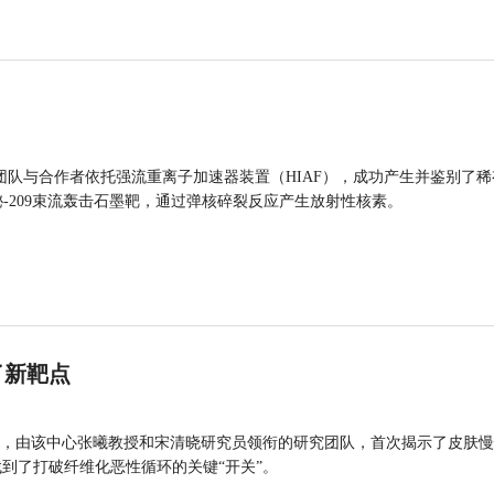
团队与合作者依托强流重离子加速器装置（HIAF），成功产生并鉴别了稀
的铋-209束流轰击石墨靶，通过弹核碎裂反应产生放射性核素。
了新靶点
，由该中心张曦教授和宋清晓研究员领衔的研究团队，首次揭示了皮肤慢
找到了打破纤维化恶性循环的关键“开关”。