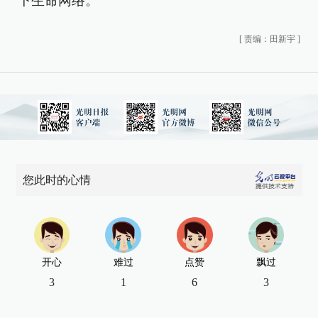
下生命网络。
[
责编：田新宇
]
您此时的心情
开心
难过
点赞
飘过
3
1
6
3