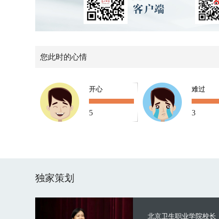
您此时的心情
开心
难过
5
3
独家策划
北京卫生职业学院校长