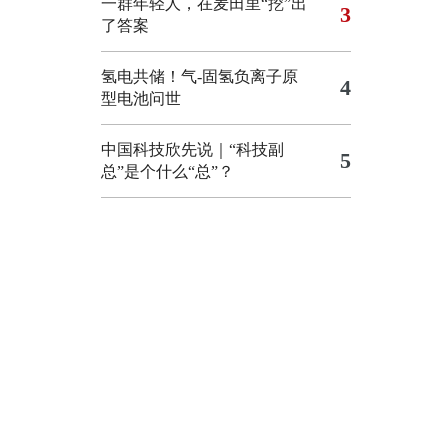
一群年轻人，在麦田里“挖”出
3
了答案
氢电共储！气-固氢负离子原
4
型电池问世
中国科技欣先说｜“科技副
5
总”是个什么“总”？