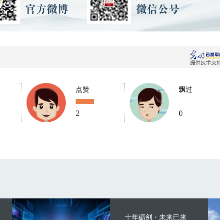
点赞
飘过
2
0
十年砺剑・未来已来