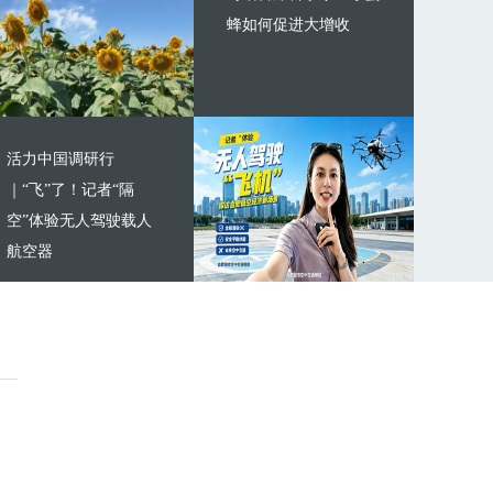
蜂如何促进大增收
活力中国调研行
｜“飞”了！记者“隔
空”体验无人驾驶载人
航空器