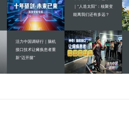
｜“人造太阳”：核聚变
能离我们还有多远？
活力中国调研行｜脑机
接口技术让瘫痪患者重
新“迈开腿”