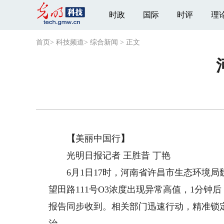
时政
国际
时评
理
首页
>
科技频道
>
综合新闻
>
正文
【
美丽中国行
】
光明日报记者 王胜昔 丁艳
6月1日17时，河南省许昌市生态环境局魏
望田路111号O3浓度出现异常高值，1分
报告同步收到。相关部门迅速行动，精准锁
治。