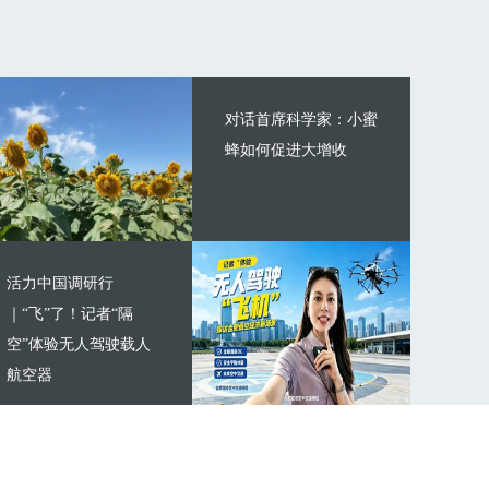
对话首席科学家：小蜜
蜂如何促进大增收
活力中国调研行
｜“飞”了！记者“隔
空”体验无人驾驶载人
航空器