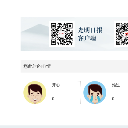
您此时的心情
开心
难过
0
0