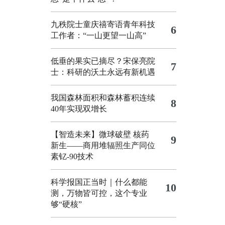
九秩院士童庆禧寄语青年科技
6
工作者：“一山更望一山高”
低垂的果实已摘尽？宋保亮院
7
士：科研的沃土永远有新机遇
我国森林面积和森林蓄积连续
8
40年实现双增长
【智造未来】微球破壁 核药
9
新生——商用堆辐照生产同位
素钇-90技术
科学报国正当时｜什么都能
10
测，万物皆可控，这个专业
够“硬核”