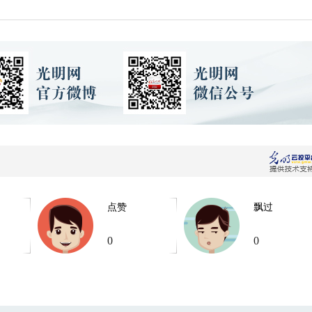
点赞
飘过
0
0