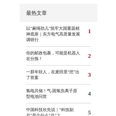
最热文章
以“麻绳劲儿”筑牢大国重器精
1
神底座｜东方电气高质量发展
调研行
你的邮政包裹，可能是机器人
2
在分拣！
一群年轻人，在麦田里“挖”出
3
了答案
氢电共储！气-固氢负离子原
4
型电池问世
中国科技欣先说｜“科技副
5
总”是个什么“总”？