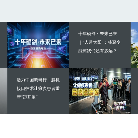
十年砺剑・未来已来
｜“人造太阳”：核聚变
能离我们还有多远？
活力中国调研行｜脑机
接口技术让瘫痪患者重
新“迈开腿”