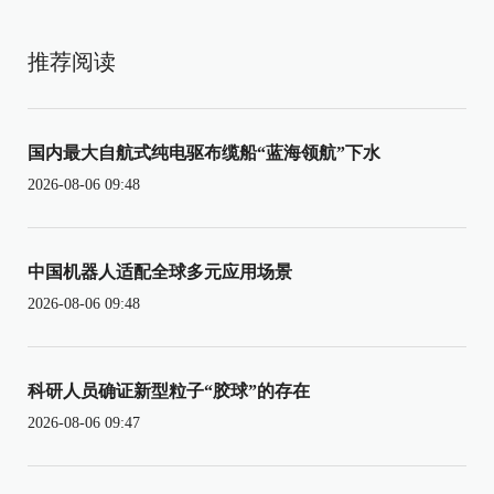
推荐阅读
国内最大自航式纯电驱布缆船“蓝海领航”下水
2026-08-06 09:48
中国机器人适配全球多元应用场景
2026-08-06 09:48
科研人员确证新型粒子“胶球”的存在
2026-08-06 09:47