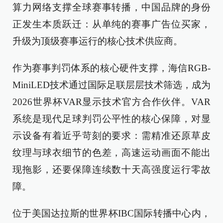
算力网络支撑全球赛事转播，中国品牌的身份
正发生本质跃迁：从单纯的赛事广告位买家，
升级为顶级赛事运行的核心技术供应商。
作为赛事判罚体系的核心硬件支撑，海信RGB-
MiniLED技术通过国际足联层层技术筛选，成为
2026世界杯VAR显示技术官方合作伙伴。VAR
系统是现代足球判罚公平性的核心保障，对显
示设备有着近乎苛刻的要求：需精准还原草皮
纹理与球衣细节的色差，高速运动画面不能出
现拖影，还要保障连续数十天高强度运行零故
障。
位于美国达拉斯的世界杯IBC国际转播中心内，