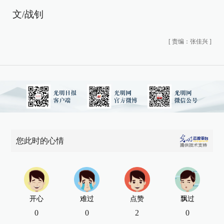
文/战钊
[
责编：张佳兴
]
您此时的心情
开心
难过
点赞
飘过
0
0
2
0