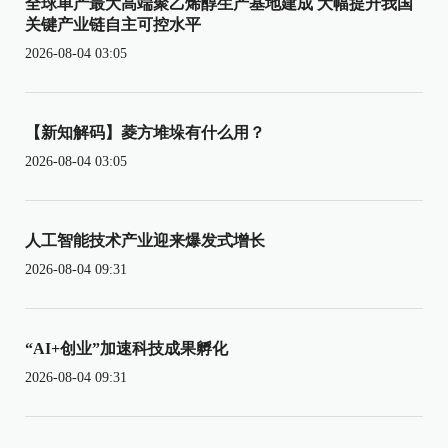
全球单产最大高端聚乙烯醇生产基地建成 大幅提升我国
关键产业链自主可控水平
2026-08-04 03:05
【新知解码】菱方堆垛有什么用？
2026-08-04 03:05
人工智能技术产业迎来爆发式增长
2026-08-04 09:31
“AI+创业”加速科技成果孵化
2026-08-04 09:31