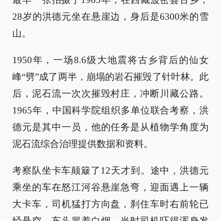
28岁的洪德元坐在悬崖边，身后是6300米的雪
山。
1950年，一场8.6级大地震将古乡背后的仙女
峰“劈”成了两半，崩塌的岩石摧毁了针叶林。此
后，泥石流一次次摧毁村庄，冲断川藏公路。
1965年，中国科学院组织多单位联合考察，洪
德元是其中一员，他的任务是从植物学角度为
泥石流综合治理提供数据和资料。
考察队坐卡车颠簸了12天才到。途中，洪德元
乘坐的车在怒江河谷悬崖急弯，迎面遇上一辆
大卡车，司机猛打方向盘，刹住车时右前轮已
经悬空，车头冒着白烟。当时司机吓得浑身发