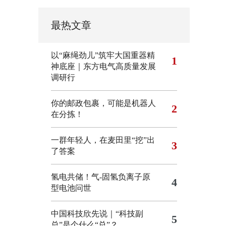
最热文章
以“麻绳劲儿”筑牢大国重器精
1
神底座｜东方电气高质量发展
调研行
你的邮政包裹，可能是机器人
2
在分拣！
一群年轻人，在麦田里“挖”出
3
了答案
氢电共储！气-固氢负离子原
4
型电池问世
中国科技欣先说｜“科技副
5
总”是个什么“总”？