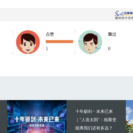
点赞
飘过
1
0
十年砺剑・未来已来
｜“人造太阳”：核聚变
能离我们还有多远？