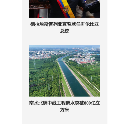
德拉埃斯普列亚宣誓就任哥伦比亚
总统
南水北调中线工程调水突破800亿立
方米