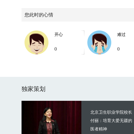
您此时的心情
开心
难过
0
0
独家策划
北京卫生职业学院校长
付丽：培育大爱无疆的
医者精神