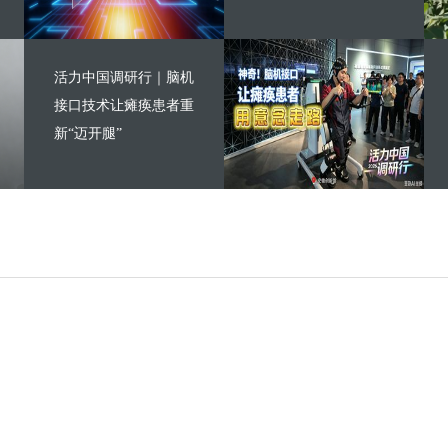
活力中国调研行｜脑机
接口技术让瘫痪患者重
新“迈开腿”