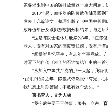
家要求限制中国的碳排放量这一重大问题，
2010年起，80多岁的陈俊武仿佛又回到
发表十几篇论文，整理出版了《中国中长期
放峰值年份及碳排放数据分析结果，与之后
“这是陈院士退休后最累的3年。”在陈俊武
老人，没有对国家的高度责任感，没有严谨
“耄耋岁月忆平生，有志年华事竟成。亦老
时写下的自传《未了的石油情结》中的一首
“从加入中国共产党的那一天起，我就做好
怕到了鲐背之年，陈俊武依然眼中有光、心
我思想上时刻警惕，不敢有这个念头。”
著书育人，甘为人梯
“我今后主要干三件事：著书、立说、育人