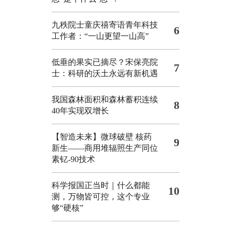
九秩院士童庆禧寄语青年科技
6
工作者：“一山更望一山高”
低垂的果实已摘尽？宋保亮院
7
士：科研的沃土永远有新机遇
我国森林面积和森林蓄积连续
8
40年实现双增长
【智造未来】微球破壁 核药
9
新生——商用堆辐照生产同位
素钇-90技术
科学报国正当时｜什么都能
10
测，万物皆可控，这个专业
够“硬核”