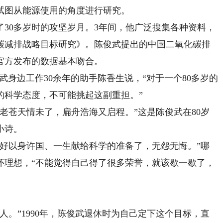
试图从能源使用的角度进行研究。
了30多岁时的攻坚岁月。3年间，他广泛搜集各种资料，
碳减排战略目标研究》。陈俊武提出的中国二氧化碳排
官方发布的数据基本吻合。
身边工作30余年的助手陈香生说，“对于一个80多岁的
的科学态度，不可能挑起这副重担。”
苍天情未了，扁舟浩海又启程。”这是陈俊武在80岁
小诗。
以身许国、一生献给科学的准备了，无怨无悔。”哪
怀理想，“不能觉得自己得了很多荣誉，就该歇一歇了，
。”1990年，陈俊武退休时为自己定下这个目标，直