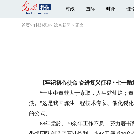
时政
国际
时评
理
首页
>
科技频道
>
综合新闻
>
正文
【牢记初心使命 奋进复兴征程·“七一勋
“一生中奉献大于索取，人生就灿烂；奉
淡。”这是我国炼油工程技术专家、催化裂
的公式。
68年党龄、70余年工作不息，努力著书育人
带领团队创造了石油炼制、煤化工领域的多