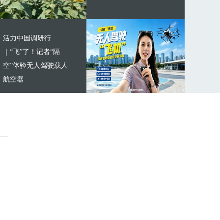
活力中国调研行
｜“飞”了！记者“隔
空”体验无人驾驶载人
航空器