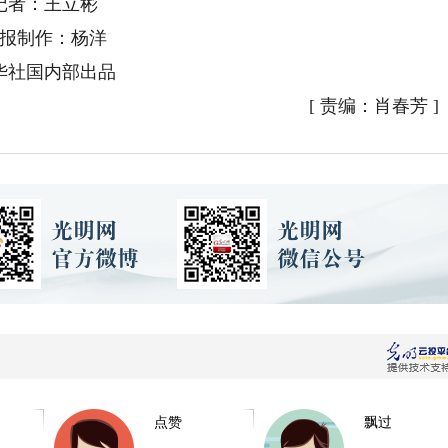
记者：王立彬
报制作：杨洋
华社国内部出品
[
责编：肖春芳
]
点赞
飘过