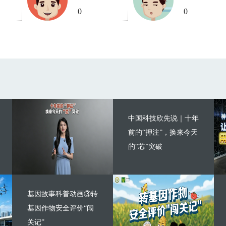
0
0
中国科技欣先说｜十年
前的“押注”，换来今天
的“芯”突破
基因故事科普动画③转
基因作物安全评价“闯
关记”