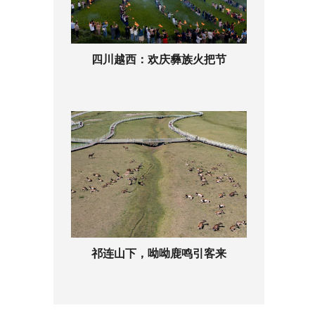
四川越西：欢庆彝族火把节
祁连山下，呦呦鹿鸣引客来