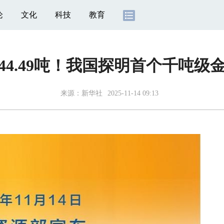
论
文化
科技
教育
444.49吨！我国探明首个千吨级
来源：
新华社
2025-11-14 09:13