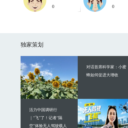
0
0
独家策划
对话首席科学家：小蜜
蜂如何促进大增收
活力中国调研行
｜“飞”了！记者“隔
空”体验无人驾驶载人