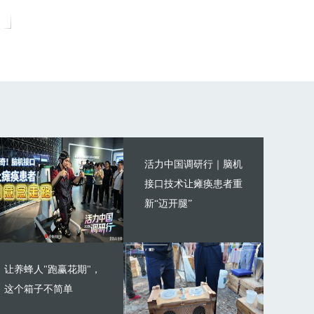
活力中国调研行｜脑机
接口技术让瘫痪患者重
新“迈开腿”
让养蜂人"跑赢花期"，
这个箱子不简单