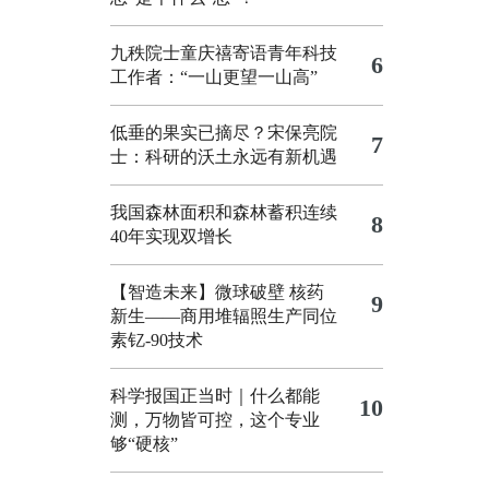
九秩院士童庆禧寄语青年科技
6
工作者：“一山更望一山高”
低垂的果实已摘尽？宋保亮院
7
士：科研的沃土永远有新机遇
我国森林面积和森林蓄积连续
8
40年实现双增长
【智造未来】微球破壁 核药
9
新生——商用堆辐照生产同位
素钇-90技术
科学报国正当时｜什么都能
10
测，万物皆可控，这个专业
够“硬核”