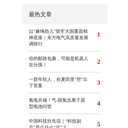
最热文章
以“麻绳劲儿”筑牢大国重器精
1
神底座｜东方电气高质量发展
调研行
你的邮政包裹，可能是机器人
2
在分拣！
一群年轻人，在麦田里“挖”出
3
了答案
氢电共储！气-固氢负离子原
4
型电池问世
中国科技欣先说｜“科技副
5
总”是个什么“总”？