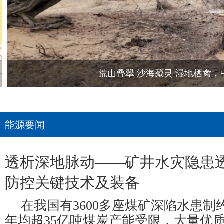
荒山叠翠 沙海藏灵 湿地栖禽
能源要闻
透析深地脉动——矿井水灾隐患
防控关键技术及装备
在我国有3600多座煤矿深陷水患制
年均超35亿吨煤炭产能受限，大量优