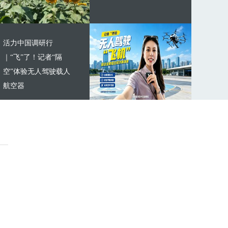
活力中国调研行
｜“飞”了！记者“隔
空”体验无人驾驶载人
航空器