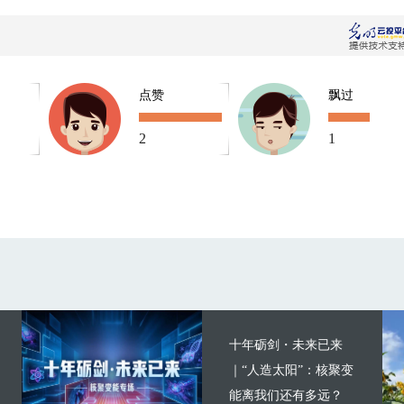
点赞
飘过
2
1
十年砺剑・未来已来
｜“人造太阳”：核聚变
能离我们还有多远？