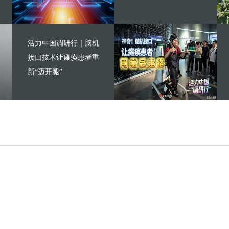
活力中国调研行｜脑机
接口技术让瘫痪患者重
新“迈开腿”