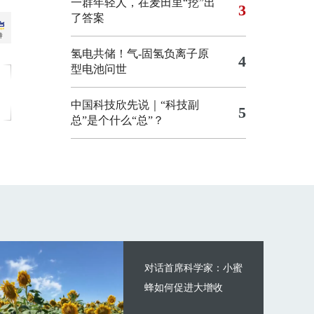
一群年轻人，在麦田里“挖”出
3
了答案
氢电共储！气-固氢负离子原
4
型电池问世
中国科技欣先说｜“科技副
5
总”是个什么“总”？
对话首席科学家：小蜜
蜂如何促进大增收