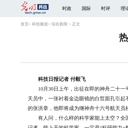
时政
国际
时评
理
首页
>
科技频道
>
综合新闻
>
正文
热
科技日报记者 付毅飞
10月30日上午，出征在即的神舟二十一
天员中，一张衬着金边眼镜的白皙面孔引起
的张洪章，他即将成为继神舟十六号航天员
有人问，什么样的科学家能上太空？全国
记者，能上天的科学家，一定是“科研能力+