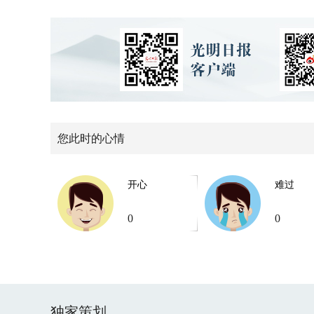
您此时的心情
开心
难过
0
0
独家策划