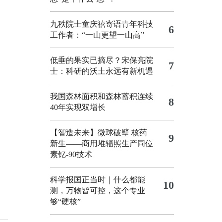
九秩院士童庆禧寄语青年科技
6
工作者：“一山更望一山高”
低垂的果实已摘尽？宋保亮院
7
士：科研的沃土永远有新机遇
我国森林面积和森林蓄积连续
8
40年实现双增长
【智造未来】微球破壁 核药
9
新生——商用堆辐照生产同位
素钇-90技术
科学报国正当时｜什么都能
10
测，万物皆可控，这个专业
够“硬核”