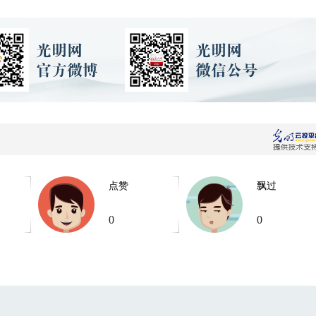
点赞
飘过
0
0