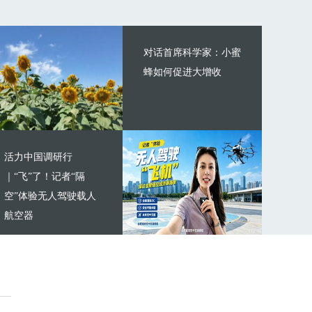
对话首席科学家：小蜜
蜂如何促进大增收
活力中国调研行
｜“飞”了！记者“隔
空”体验无人驾驶载人
航空器