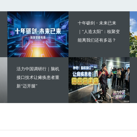
十年砺剑・未来已来
｜“人造太阳”：核聚变
能离我们还有多远？
活力中国调研行｜脑机
接口技术让瘫痪患者重
新“迈开腿”