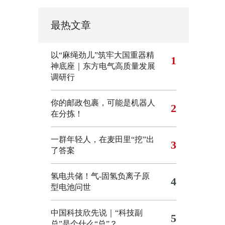
最热文章
以“麻绳劲儿”筑牢大国重器精
1
神底座｜东方电气高质量发展
调研行
你的邮政包裹，可能是机器人
2
在分拣！
一群年轻人，在麦田里“挖”出
3
了答案
氢电共储！气-固氢负离子原
4
型电池问世
中国科技欣先说｜“科技副
5
总”是个什么“总”？