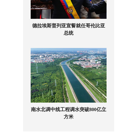
德拉埃斯普列亚宣誓就任哥伦比亚
总统
南水北调中线工程调水突破800亿立
方米