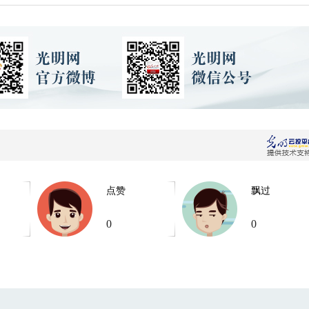
点赞
飘过
0
0