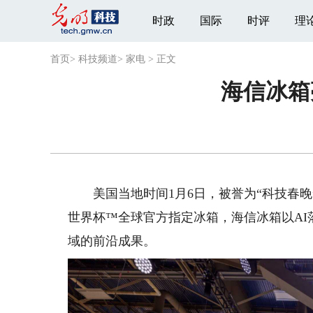
时政
国际
时评
理
首页
>
科技频道
>
家电
>
正文
海信冰箱亮
美国当地时间1月6日，被誉为“科技春晚”的C
世界杯™全球官方指定冰箱，海信冰箱以A
域的前沿成果。