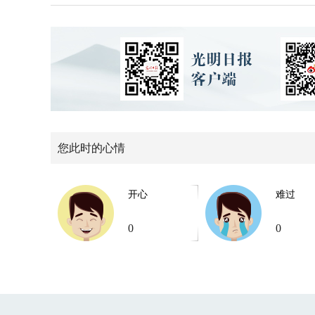
您此时的心情
开心
难过
0
0