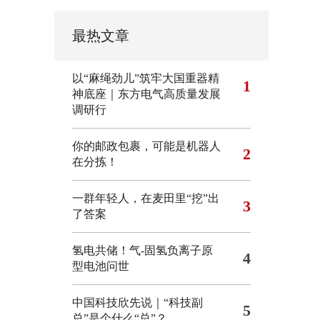
最热文章
以“麻绳劲儿”筑牢大国重器精
1
神底座｜东方电气高质量发展
调研行
你的邮政包裹，可能是机器人
2
在分拣！
一群年轻人，在麦田里“挖”出
3
了答案
氢电共储！气-固氢负离子原
4
型电池问世
中国科技欣先说｜“科技副
5
总”是个什么“总”？