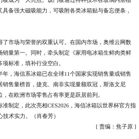
板成为一大亮点。该门板通过特种技术在玻璃内层植
又具备强大磁吸能力，可吸附各类冰箱贴与备忘便条，
了市场与荣誉的双重认可。在国内市场，奥维云网数
场销量第一。同时，牵头制定《家用电冰箱生鲜肉类鲜
多项标准，填补行业空白。
半年，海信系冰箱已在全球11个国家实现销售量或销售
居销售量榜首，捷克、南非实现量额双冠，斯洛文尼
位，在欧洲市场零售占有率更是跃居前列。
定，此次亮相CES2026，海信冰箱以世界杯官方指
心技术实力。（肖春芳）
[
责编：焦子原
]