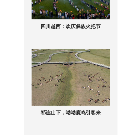
四川越西：欢庆彝族火把节
祁连山下，呦呦鹿鸣引客来