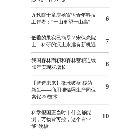
九秩院士童庆禧寄语青年科技
6
工作者：“一山更望一山高”
低垂的果实已摘尽？宋保亮院
7
士：科研的沃土永远有新机遇
我国森林面积和森林蓄积连续
8
40年实现双增长
【智造未来】微球破壁 核药
9
新生——商用堆辐照生产同位
素钇-90技术
科学报国正当时｜什么都能
10
测，万物皆可控，这个专业
够“硬核”