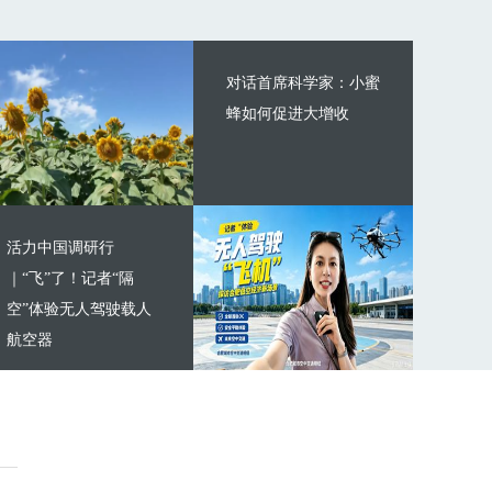
对话首席科学家：小蜜
蜂如何促进大增收
活力中国调研行
｜“飞”了！记者“隔
空”体验无人驾驶载人
航空器