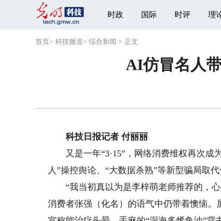
时政
国际
时评
理
首页
>
科技频道
>
综合新闻
>
正文
AI仿冒名人
科技日报记者 付丽丽
又是一年“3·15”，网络消费维权再次成为
人”操控舆论、“大数据杀熟”等新型骗局取代
“我当初真以为是李梓萌老师推荐的，心里
消费者张强（化名）的语气中仍带着懊恼。
宣称能治疗头晕、手麻的“深海多烯鱼油”