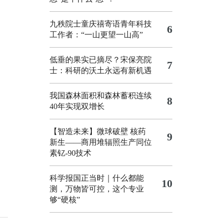
九秩院士童庆禧寄语青年科技
6
工作者：“一山更望一山高”
低垂的果实已摘尽？宋保亮院
7
士：科研的沃土永远有新机遇
我国森林面积和森林蓄积连续
8
40年实现双增长
【智造未来】微球破壁 核药
9
新生——商用堆辐照生产同位
素钇-90技术
科学报国正当时｜什么都能
10
测，万物皆可控，这个专业
够“硬核”