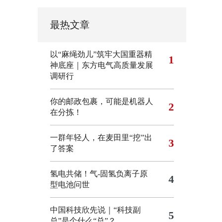
最热文章
以“麻绳劲儿”筑牢大国重器精
1
神底座｜东方电气高质量发展
调研行
你的邮政包裹，可能是机器人
2
在分拣！
一群年轻人，在麦田里“挖”出
3
了答案
氢电共储！气-固氢负离子原
4
型电池问世
中国科技欣先说｜“科技副
5
总”是个什么“总”？