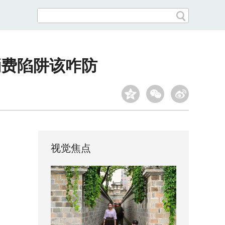
消费陷阱该咋防
视觉焦点