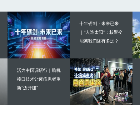
十年砺剑・未来已来
｜“人造太阳”：核聚变
能离我们还有多远？
活力中国调研行｜脑机
接口技术让瘫痪患者重
新“迈开腿”