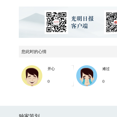
您此时的心情
开心
难过
0
0
独家策划