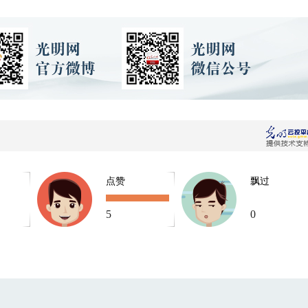
点赞
飘过
5
0