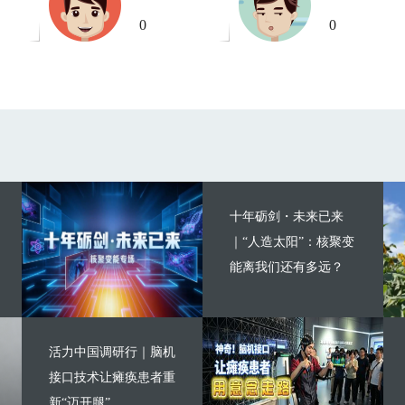
0
0
十年砺剑・未来已来
｜“人造太阳”：核聚变
能离我们还有多远？
活力中国调研行｜脑机
接口技术让瘫痪患者重
新“迈开腿”