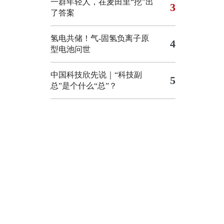
一群年轻人，在麦田里“挖”出
3
了答案
氢电共储！气-固氢负离子原
4
型电池问世
中国科技欣先说｜“科技副
5
总”是个什么“总”？