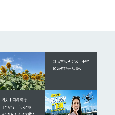
对话首席科学家：小蜜
蜂如何促进大增收
活力中国调研行
｜“飞”了！记者“隔
空”体验无人驾驶载人