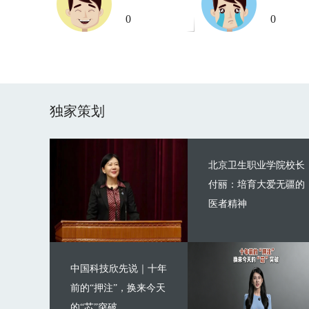
0
0
独家策划
北京卫生职业学院校长
付丽：培育大爱无疆的
医者精神
中国科技欣先说｜十年
前的“押注”，换来今天
的“芯”突破