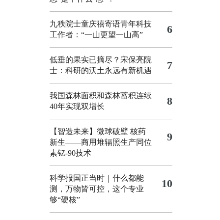
九秩院士童庆禧寄语青年科技
6
工作者：“一山更望一山高”
低垂的果实已摘尽？宋保亮院
7
士：科研的沃土永远有新机遇
我国森林面积和森林蓄积连续
8
40年实现双增长
【智造未来】微球破壁 核药
9
新生——商用堆辐照生产同位
素钇-90技术
科学报国正当时｜什么都能
10
测，万物皆可控，这个专业
够“硬核”