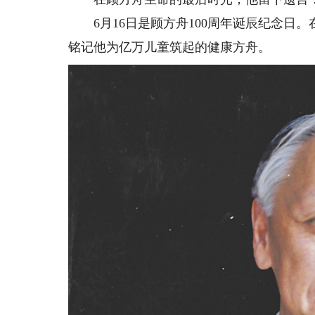
6月16日是顾方舟100周年诞辰纪念日。
铭记他为亿万儿童筑起的健康方舟。