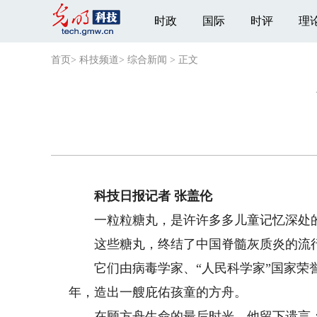
时政
国际
时评
理
首页
>
科技频道
>
综合新闻
>
正文
科技日报记者 张盖伦
一粒粒糖丸，是许许多多儿童记忆深处
这些糖丸，终结了中国脊髓灰质炎的流行
它们由病毒学家、“人民科学家”国家荣誉称
年，造出一艘庇佑孩童的方舟。
在顾方舟生命的最后时光，他留下遗言：