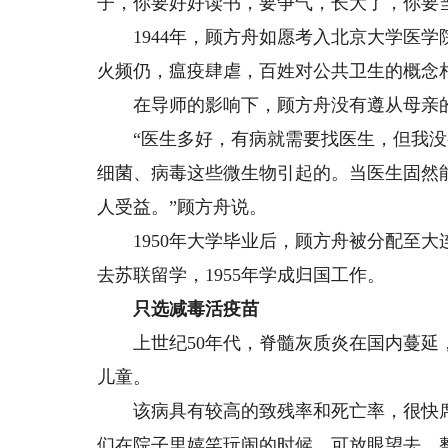
子，你要好好读书，要争气，长大了，你要
1944年，顾方舟如愿考入北京大学医学
火频仍，瘟疫肆虐，百姓对公共卫生的概念
在导师的影响下，顾方舟没有遵从母亲的
“医生多好，有病就需要找医生，但我没
细菌、病毒这些微生物引起的。当医生固然
人受益。”顾方舟说。
1950年大学毕业后，顾方舟被分配至大
去苏联留学，1955年学成归国工作。
只选减毒活疫苗
上世纪50年代，脊髓灰质炎在国内蔓延，
儿童。
该病具有较高的致残率和死亡率，很快席
们在院子里嬉笑玩闹的时候，可放眼望去，