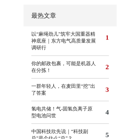
最热文章
以“麻绳劲儿”筑牢大国重器精
1
神底座｜东方电气高质量发展
调研行
你的邮政包裹，可能是机器人
2
在分拣！
一群年轻人，在麦田里“挖”出
3
了答案
氢电共储！气-固氢负离子原
4
型电池问世
中国科技欣先说｜“科技副
5
总”是个什么“总”？