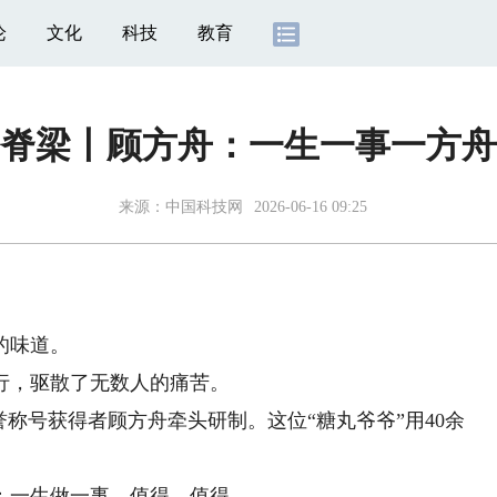
论
文化
科技
教育
脊梁丨顾方舟：一生一事一方舟
来源：
中国科技网
2026-06-16 09:25
的味道。
，驱散了无数人的痛苦。
号获得者顾方舟牵头研制。这位“糖丸爷爷”用40余
一生做一事，值得，值得。