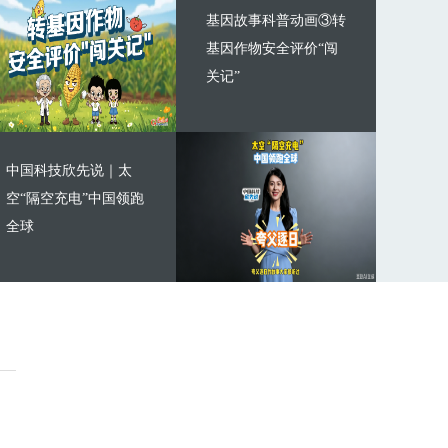
基因故事科普动画③转
基因作物安全评价“闯
关记”
中国科技欣先说｜太
空“隔空充电”中国领跑
全球