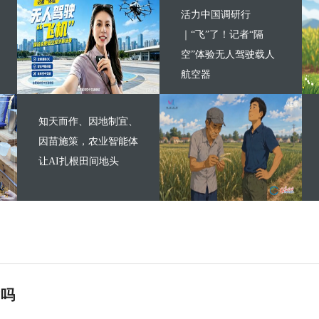
活力中国调研行
｜“飞”了！记者“隔
空”体验无人驾驶载人
航空器
知天而作、因地制宜、
因苗施策，农业智能体
让AI扎根田间地头
”吗