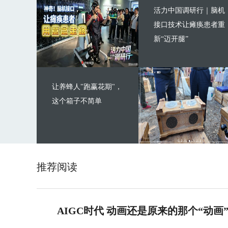
活力中国调研行｜脑机
接口技术让瘫痪患者重
新“迈开腿”
让养蜂人"跑赢花期"，
这个箱子不简单
推荐阅读
AIGC时代 动画还是原来的那个“动画