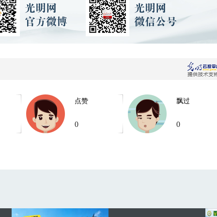
点赞
飘过
0
0