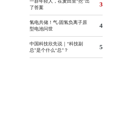
一群年轻人，在麦田里“挖”出
3
了答案
氢电共储！气-固氢负离子原
4
型电池问世
中国科技欣先说｜“科技副
5
总”是个什么“总”？