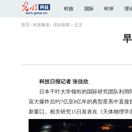
时政
国际
时评
理
首页
>
科技频道
>
综合新闻
>
正文
早
科技日报记者 张佳欣
日本千叶大学领衔的国际研究团队利用阿塔
宙大爆炸后约7亿至8亿年的典型星系中直
新窗口。相关研究15日发表在《天体物理学