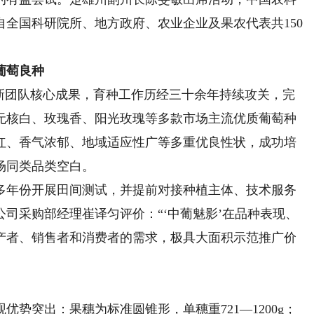
全国科研院所、地方政府、农业企业及果农代表共150
葡萄良种
团队核心成果，育种工作历经三十余年持续攻关，完
无核白、玫瑰香、阳光玫瑰等多款市场主流优质葡萄种
红、香气浓郁、地域适应性广等多重优良性状，成功培
场同类品类空白。
年份开展田间测试，并提前对接种植主体、技术服务
司采购部经理崔译匀评价：“‘中葡魅影’在品种表现、
产者、销售者和消费者的需求，极具大面积示范推广价
突出：果穗为标准圆锥形，单穗重721—1200g；