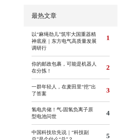
最热文章
以“麻绳劲儿”筑牢大国重器精
1
神底座｜东方电气高质量发展
调研行
你的邮政包裹，可能是机器人
2
在分拣！
一群年轻人，在麦田里“挖”出
3
了答案
氢电共储！气-固氢负离子原
4
型电池问世
中国科技欣先说｜“科技副
5
总”是个什么“总”？