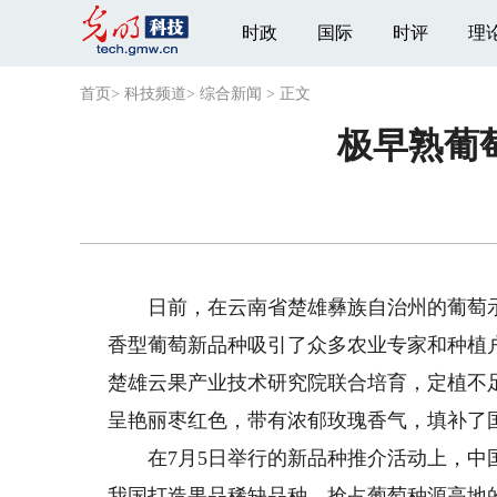
时政
国际
时评
理
首页
>
科技频道
>
综合新闻
>
正文
极早熟葡萄
日前，在云南省楚雄彝族自治州的葡萄示范
香型葡萄新品种吸引了众多农业专家和种植
楚雄云果产业技术研究院联合培育，定植不
呈艳丽枣红色，带有浓郁玫瑰香气，填补了
在7月5日举行的新品种推介活动上，中国
我国打造果品稀缺品种、抢占葡萄种源高地