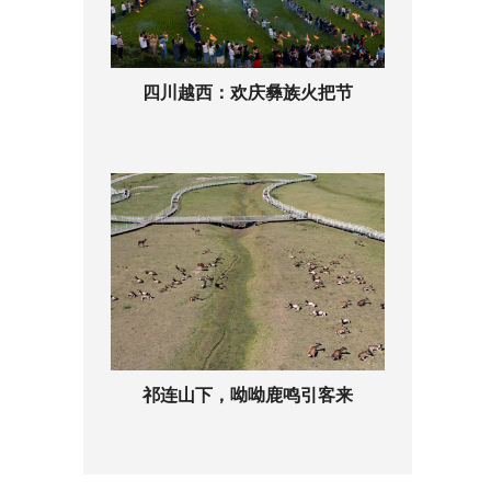
四川越西：欢庆彝族火把节
祁连山下，呦呦鹿鸣引客来