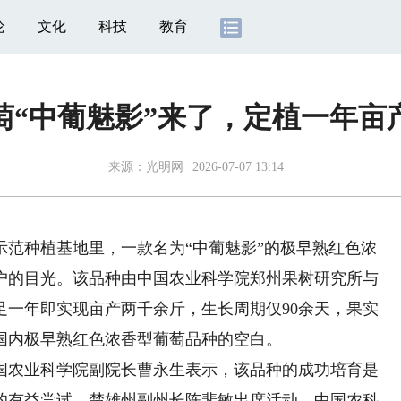
论
文化
科技
教育
“中葡魅影”来了，定植一年亩产
来源：
光明网
2026-07-07 13:14
种植基地里，一款名为“中葡魅影”的极早熟红色浓
户的目光。该品种由中国农业科学院郑州果树研究所与
足一年即实现亩产两千余斤，生长周期仅90余天，果实
国内极早熟红色浓香型葡萄品种的空白。
农业科学院副院长曹永生表示，该品种的成功培育是
的有益尝试。楚雄州副州长陈斐敏出席活动，中国农科