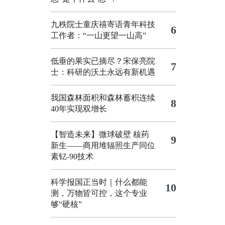
九秩院士童庆禧寄语青年科技
6
工作者：“一山更望一山高”
低垂的果实已摘尽？宋保亮院
7
士：科研的沃土永远有新机遇
我国森林面积和森林蓄积连续
8
40年实现双增长
【智造未来】微球破壁 核药
9
新生——商用堆辐照生产同位
素钇-90技术
科学报国正当时｜什么都能
10
测，万物皆可控，这个专业
够“硬核”