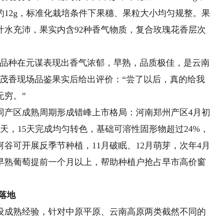
12g，标准化栽培条件下果穗、果粒大小均匀规整。果
汁水充沛，果实内含92种香气物质，复合玫瑰花香层次
品种在元谋表现出香气浓郁，早熟，品质极佳，是云南
赵茂香现场品鉴果实后给出评价：“尝了以后，真的给我
无穷。”
产区成熟周期形成错峰上市格局：河南郑州产区4月初
天，15天完成均匀转色，基础可溶性固形物超过24%，
谷可开展反季节种植，11月破眠、12月萌芽，次年4月
早熟葡萄提前一个月以上，帮助种植户抢占早市高价窗
落地
成熟经验，针对中原平原、云南高原两类截然不同的