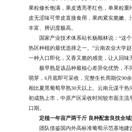
果粒修长饱满，果皮透亮枣红色，单果粒重约
皮无涩味可带皮直接食用，果肉紧实脆嫩、
丰富、辨识度极高。
国家产业技术体系站长杨顺林说：“这个
热区种植的最优选择之一。”云南农业大学
一种入口即化，又香又脆的感觉，让人回味
极早熟是该品种最核心差异化优势，不同
萌芽，6月底即可采收，完整生长周期仅90余
相比夏黑葡萄早熟30天以上。云南元谋干热河
初成熟上市，中原产区采收时间较市面主流
口期。
定植一年亩产两千斤 良种配套良技全域
团队借鉴国内外高标准葡萄示范基地建设