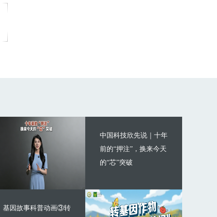
中国科技欣先说｜十年
前的“押注”，换来今天
的“芯”突破
基因故事科普动画③转