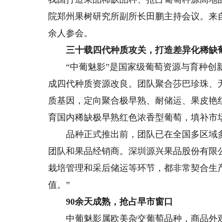
院郑州果树研究所副所长田鹏主持会议。来自
余人参会。
三十载四代种质攻关，打造差异化稀缺
“中葡魅影”是国家级葡萄资源与育种创新
成四代种质资源改良。团队聚合莎巴珍珠、
质基因，定向聚合极早熟、耐储运、果皮艳
育国内稀缺极早熟红色浓香型葡萄，填补市
品种正式推出前，团队已在全国多区域多
团队和果品经销商。深圳源兴果品股份有限公
栽培管理和采后储运等环节，都非常契合生
值。”
90余天成熟，抢占早市窗口
中葡魅影属欧美杂交葡萄品种，商品外观优势