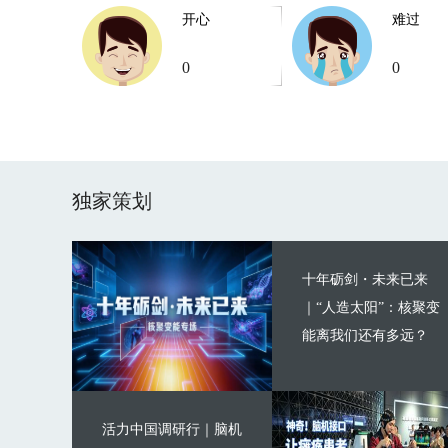
开心
难过
0
0
独家策划
十年砺剑・未来已来
｜“人造太阳”：核聚变
能离我们还有多远？
活力中国调研行｜脑机