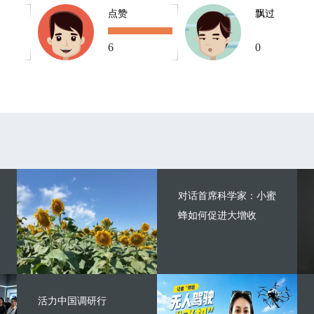
点赞
飘过
6
0
对话首席科学家：小蜜
蜂如何促进大增收
活力中国调研行