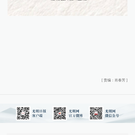
[
责编：肖春芳
]