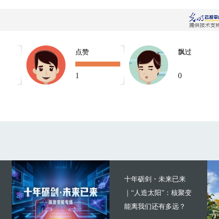
点赞
飘过
1
0
十年砺剑・未来已来
｜“人造太阳”：核聚变
能离我们还有多远？