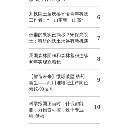
九秩院士童庆禧寄语青年科技
6
工作者：“一山更望一山高”
低垂的果实已摘尽？宋保亮院
7
士：科研的沃土永远有新机遇
我国森林面积和森林蓄积连续
8
40年实现双增长
【智造未来】微球破壁 核药
9
新生——商用堆辐照生产同位
素钇-90技术
科学报国正当时｜什么都能
10
测，万物皆可控，这个专业
够“硬核”