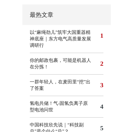
最热文章
以“麻绳劲儿”筑牢大国重器精
1
神底座｜东方电气高质量发展
调研行
你的邮政包裹，可能是机器人
2
在分拣！
一群年轻人，在麦田里“挖”出
3
了答案
氢电共储！气-固氢负离子原
4
型电池问世
中国科技欣先说｜“科技副
5
总”是个什么“总”？