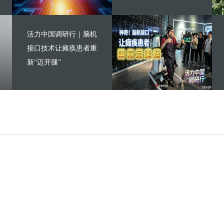
活力中国调研行｜脑机
接口技术让瘫痪患者重
新“迈开腿”