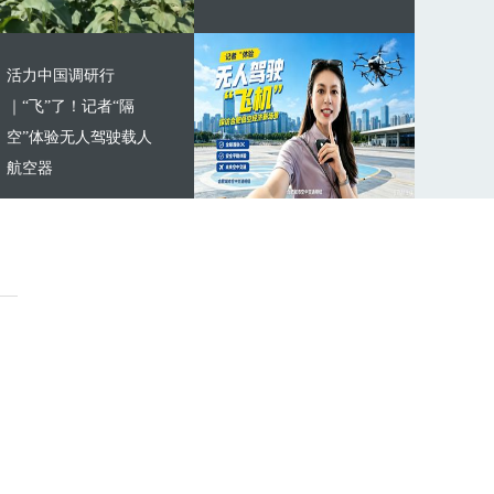
活力中国调研行
｜“飞”了！记者“隔
空”体验无人驾驶载人
航空器