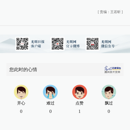
[
责编：王若昕
]
您此时的心情
开心
难过
点赞
飘过
0
0
1
0