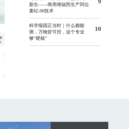
9
新生——商用堆辐照生产同位
素钇-90技术
科学报国正当时｜什么都能
10
测，万物皆可控，这个专业
够“硬核”