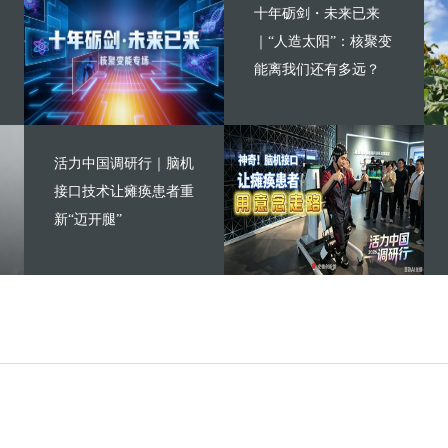
十年砺剑・未来已来
｜“人造太阳”：核聚变
能离我们还有多远？
活力中国调研行｜脑机
接口技术让瘫痪患者重
新“迈开腿”