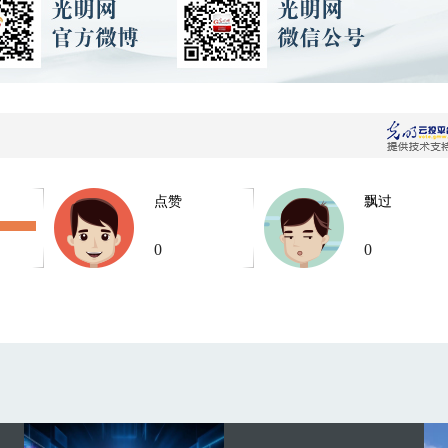
点赞
飘过
0
0