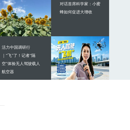
对话首席科学家：小蜜
蜂如何促进大增收
活力中国调研行
｜“飞”了！记者“隔
空”体验无人驾驶载人
航空器