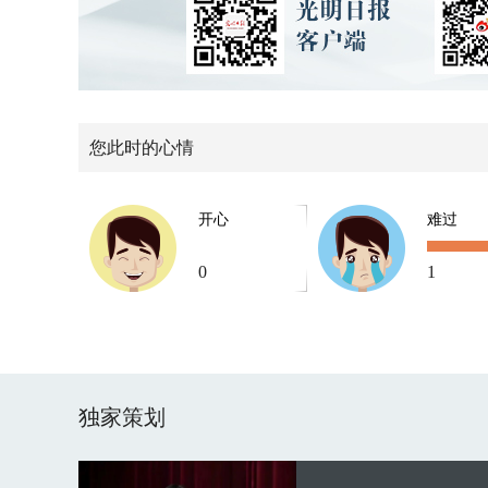
您此时的心情
开心
难过
0
1
独家策划