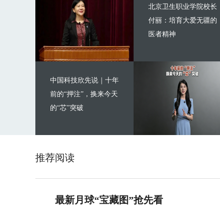
北京卫生职业学院校长
付丽：培育大爱无疆的
医者精神
中国科技欣先说｜十年
前的“押注”，换来今天
的“芯”突破
推荐阅读
最新月球“宝藏图”抢先看