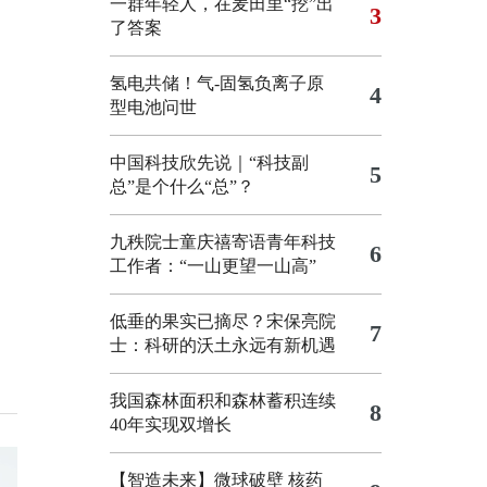
一群年轻人，在麦田里“挖”出
3
了答案
氢电共储！气-固氢负离子原
4
型电池问世
中国科技欣先说｜“科技副
5
总”是个什么“总”？
九秩院士童庆禧寄语青年科技
6
工作者：“一山更望一山高”
低垂的果实已摘尽？宋保亮院
7
士：科研的沃土永远有新机遇
我国森林面积和森林蓄积连续
8
40年实现双增长
【智造未来】微球破壁 核药