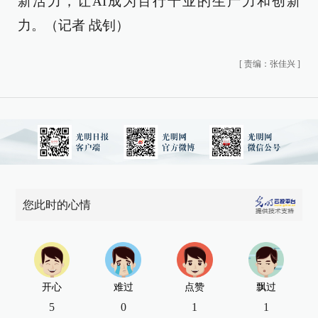
新活力，让AI成为百行千业的生产力和创新
力。（记者 战钊）
[
责编：张佳兴
]
您此时的心情
开心
难过
点赞
飘过
5
0
1
1