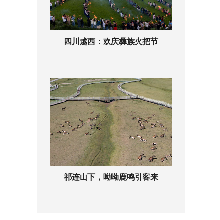
四川越西：欢庆彝族火把节
祁连山下，呦呦鹿鸣引客来