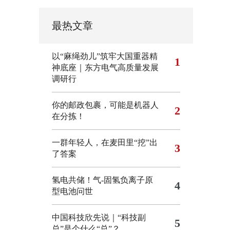
最热文章
以“麻绳劲儿”筑牢大国重器精
1
神底座｜东方电气高质量发展
调研行
你的邮政包裹，可能是机器人
2
在分拣！
一群年轻人，在麦田里“挖”出
3
了答案
氢电共储！气-固氢负离子原
4
型电池问世
中国科技欣先说｜“科技副
5
总”是个什么“总”？