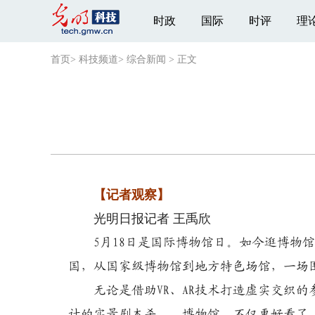
时政
国际
时评
理
首页
>
科技频道
>
综合新闻
>
正文
【记者观察】
光明日报记者 王禹欣
5月18日是国际博物馆日。如今逛博物
国，从国家级博物馆到地方特色场馆，一场
无论是借助VR、AR技术打造虚实交织的
计的实景剧本杀……博物馆，不仅更好看了