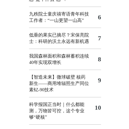
九秩院士童庆禧寄语青年科技
6
工作者：“一山更望一山高”
低垂的果实已摘尽？宋保亮院
7
士：科研的沃土永远有新机遇
我国森林面积和森林蓄积连续
8
40年实现双增长
【智造未来】微球破壁 核药
9
新生——商用堆辐照生产同位
素钇-90技术
科学报国正当时｜什么都能
10
测，万物皆可控，这个专业
够“硬核”