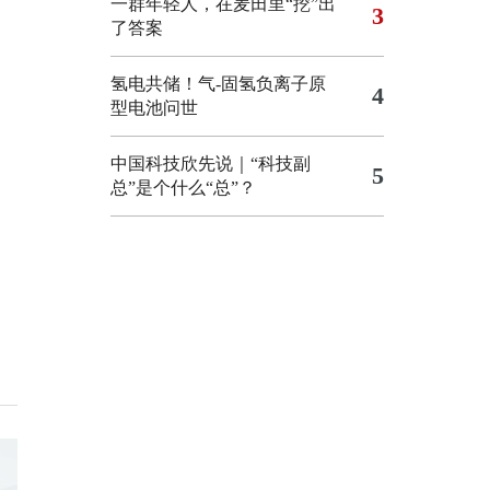
一群年轻人，在麦田里“挖”出
3
了答案
氢电共储！气-固氢负离子原
4
型电池问世
中国科技欣先说｜“科技副
5
总”是个什么“总”？