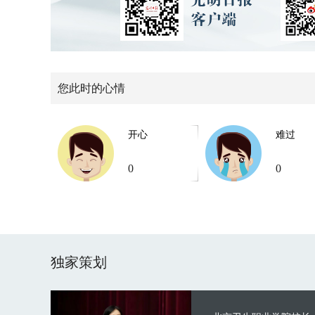
您此时的心情
开心
难过
0
0
独家策划