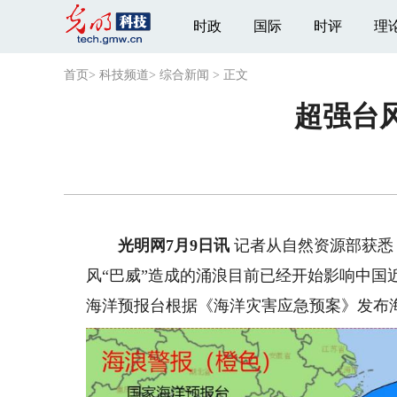
时政
国际
时评
理
首页
>
科技频道
>
综合新闻
>
正文
超强台
光明网7月9日讯
记者从自然资源部获悉
风“巴威”造成的涌浪目前已经开始影响中
海洋预报台根据《海洋灾害应急预案》发布