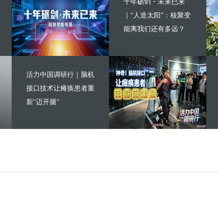
十年砺剑・未来已来
｜“人造太阳”：核聚变
能离我们还有多远？
活力中国调研行｜脑机
接口技术让瘫痪患者重
新“迈开腿”