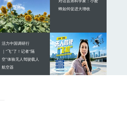
对话首席科学家：小蜜
蜂如何促进大增收
活力中国调研行
｜“飞”了！记者“隔
空”体验无人驾驶载人
航空器