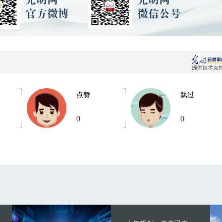
点赞
飘过
0
0