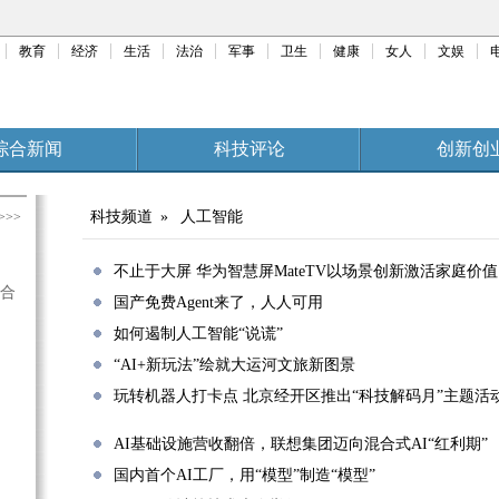
教育
经济
生活
法治
军事
卫生
健康
女人
文娱
综合新闻
科技评论
创新创
源
家电
生态环保
三农科普
设为书签
科技频道
»
人工智能
>>>
不止于大屏 华为智慧屏MateTV以场景创新激活家庭价值
合
国产免费Agent来了，人人可用
如何遏制人工智能“说谎”
“AI+新玩法”绘就大运河文旅新图景
玩转机器人打卡点 北京经开区推出“科技解码月”主题活
AI基础设施营收翻倍，联想集团迈向混合式AI“红利期”
国内首个AI工厂，用“模型”制造“模型”