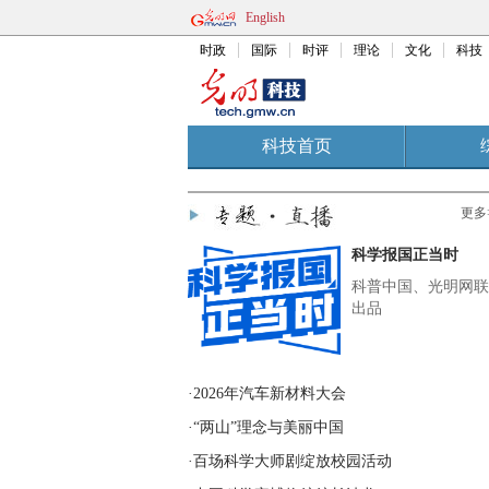
English
时政
国际
时评
理论
文化
科技
科技首页
RSS
科普
天文
食品
能
更多
科学报国正当时
科普中国、光明网联
出品
·2026年汽车新材料大会
·“两山”理念与美丽中国
·百场科学大师剧绽放校园活动