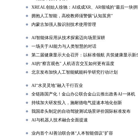
XREAL创始人徐驰：AI或成XR、AR领域的“最后一块拼
拥抱人工智能，高校教师须警惕“认知茧房”
内蒙古加强人脸识别技术使用管理
AI智能体应用从技术探索迈向场景深耕
一场关于AI能力与人类智慧的对话
第二届健康显示大会召开：以标准领航 共筑健康显示新
AI的“察言观色” 人机语言交互如何更有温度
北京发布加快人工智能赋能科学研究行动计划
AI“水灵灵地”融入千行百业
全链路国产化！金山办公联合金山云推出政务AI一体机
持续加大研发投入，施耐德电气提速本地化创新
我国牵头制定的自动驾驶测试场景评价国际标准发布
AI与机器人技术融合全面提速
业内首个AI善治联合体“人本智能倡议”扩容