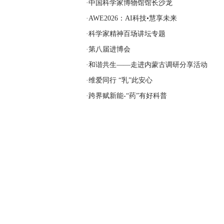
·中国科学家博物馆馆长沙龙
·AWE2026：AI科技•慧享未来
·科学家精神百场讲坛专题
·第八届进博会
·和谐共生——走进内蒙古调研分享活动
·维爱同行 “乳”此安心
·跨界赋新能-“药”有好科普