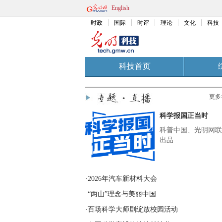
English
时政
国际
时评
理论
文化
科技
科技首页
RSS
科普
天文
食品
能
更多
科学报国正当时
科普中国、光明网联
出品
·2026年汽车新材料大会
·“两山”理念与美丽中国
·百场科学大师剧绽放校园活动