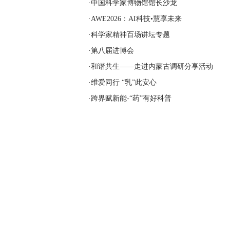
·中国科学家博物馆馆长沙龙
·AWE2026：AI科技•慧享未来
·科学家精神百场讲坛专题
·第八届进博会
·和谐共生——走进内蒙古调研分享活动
·维爱同行 “乳”此安心
·跨界赋新能-“药”有好科普